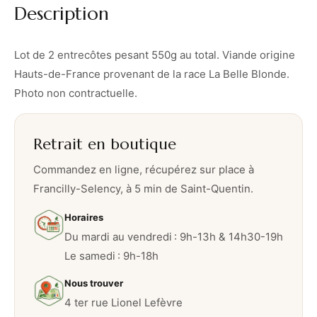
Description
–
5
5
Lot de 2 entrecôtes pesant 550g au total. Viande origine
0
Hauts-de-France provenant de la race La Belle Blonde.
g
Photo non contractuelle.
Retrait en boutique
Commandez en ligne, récupérez sur place à
Francilly-Selency, à 5 min de Saint-Quentin.
Horaires
Du mardi au vendredi : 9h-13h & 14h30-19h
Le samedi : 9h-18h
Nous trouver
4 ter rue Lionel Lefèvre