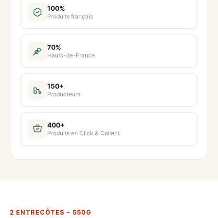
t
100%
Produits français
i
t
é
70%
Hauts-de-France
d
e
2
150+
Producteurs
e
n
t
400+
Produits en Click & Collect
r
e
c
ô
t
e
2 ENTRECÔTES – 550G
s