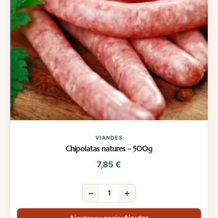
VIANDES
Chipolatas natures – 500g
7,85
€
−
+
Ajouter au panier