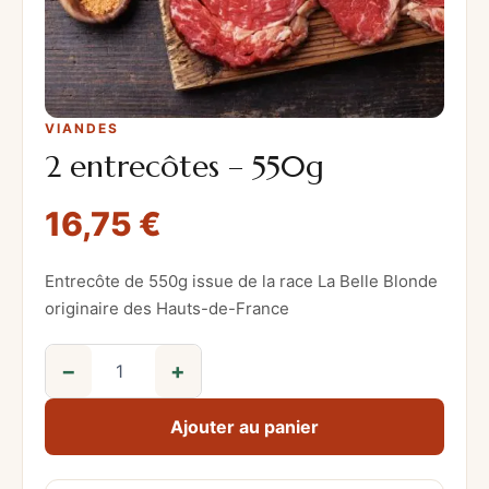
VIANDES
2 entrecôtes – 550g
16,75
€
Entrecôte de 550g issue de la race La Belle Blonde
originaire des Hauts-de-France
−
+
q
u
Ajouter au panier
a
n