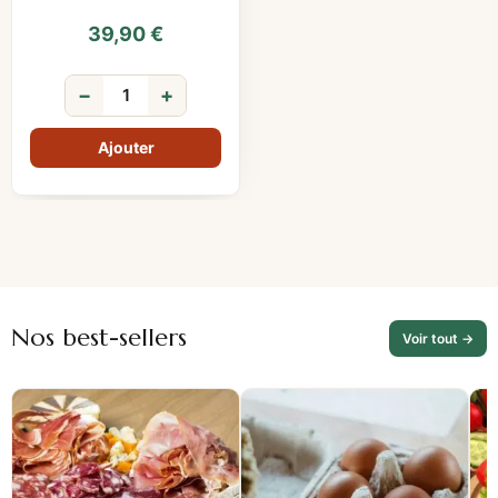
39,90
€
−
+
Nos best-sellers
Voir tout →