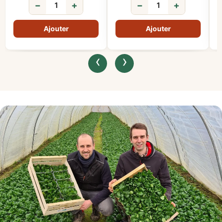
−
+
−
+
‹
›