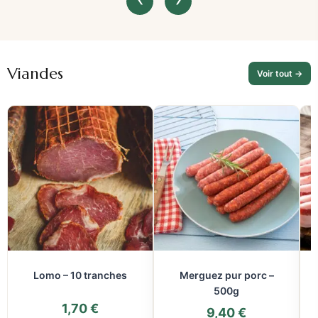
Viandes
Voir tout →
Lomo – 10 tranches
Merguez pur porc –
500g
1,70
€
9,40
€