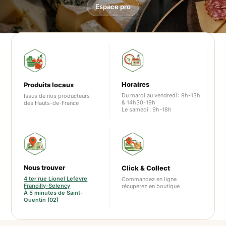
Espace pro
Horaires
Produits locaux
Du mardi au vendredi : 9h-13h
Issus de nos producteurs
& 14h30-19h
des Hauts-de-France
Le samedi : 9h-18h
Nous trouver
Click & Collect
4 ter rue Lionel Lefevre
Commandez en ligne
Francilly-Selency
récupérez en boutique
À 5 minutes de Saint-
Quentin (02)