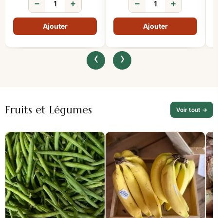
−
+
−
+
‹
›
Fruits et Légumes
Voir tout →