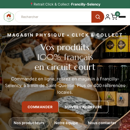
Aller
Retrait Click & Collect ·
Francilly-Selency
au
0
contenu
MAGASIN PHYSIQUE • CLICK & COLLECT
Vos produits
100% français
en circuit court
Commandez en ligne, retirez en magasin à Francilly-
Selency, à 5 min de Saint-Quentin. Plus de 400 références
locales.
COMMANDER
SUIVRE L’AVENTURE
Nos producteurs
Notre équipe
Nous contacter