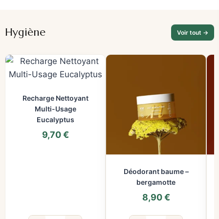
Hygiène
Voir tout →
Recharge Nettoyant
Multi-Usage
Eucalyptus
9,70
€
Déodorant baume –
bergamotte
8,90
€