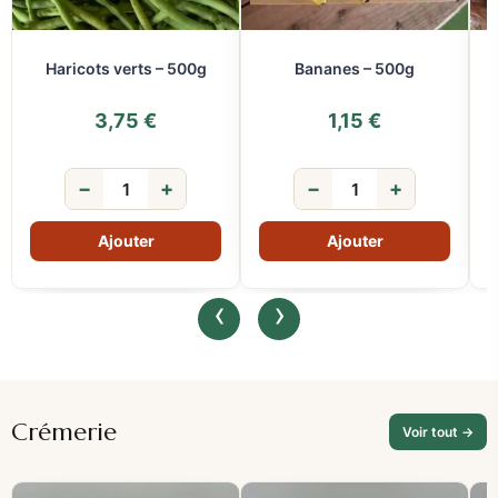
Haricots verts – 500g
Bananes – 500g
3,75
€
1,15
€
−
+
−
+
‹
›
Crémerie
Voir tout →