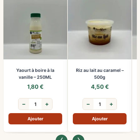
Yaourt à boire à la
Riz au lait au caramel –
vanille – 250ML
500g
1,80
€
4,50
€
−
+
−
+
‹
›