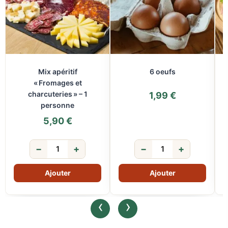
Mix apéritif
6 oeufs
« Fromages et
charcuteries » – 1
1,99
€
personne
5,90
€
−
+
−
+
‹
›