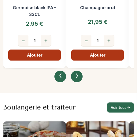
Germoise black IPA –
Champagne brut
33CL
21,95
€
2,95
€
−
+
−
+
‹
›
Boulangerie et traiteur
Voir tout →