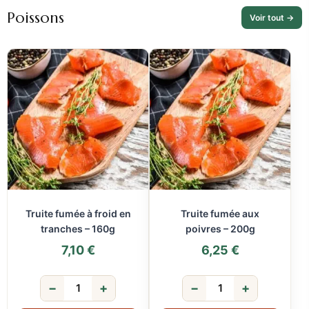
Poissons
Voir tout →
Truite fumée à froid en
Truite fumée aux
tranches – 160g
poivres – 200g
7,10
€
6,25
€
−
+
−
+