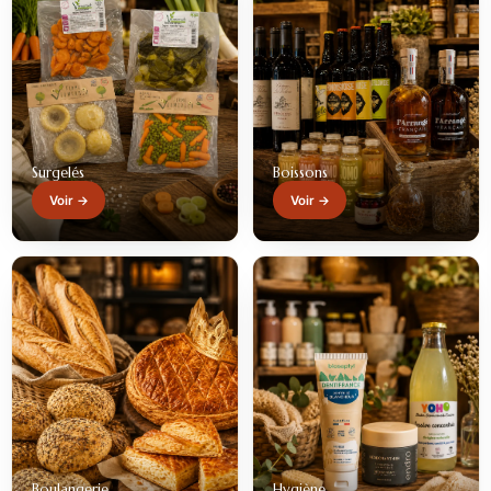
Surgelés
Boissons
Voir →
Voir →
Boulangerie
Hygiène