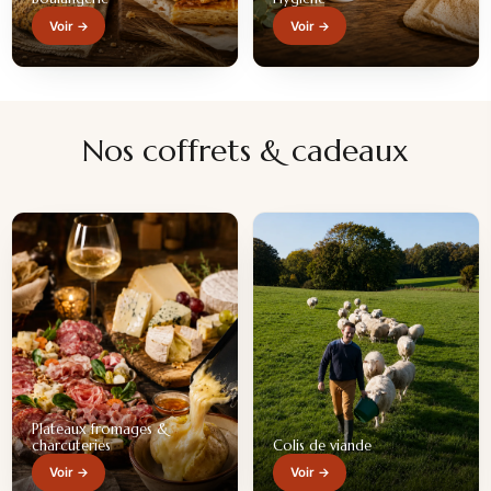
Voir →
Voir →
Nos coffrets & cadeaux
Plateaux fromages &
charcuteries
Colis de viande
Voir →
Voir →