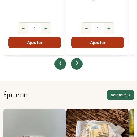
−
+
−
+
‹
›
Épicerie
Voir tout →