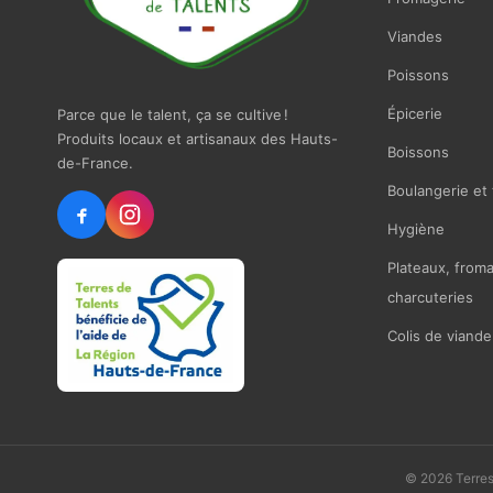
Viandes
Poissons
Épicerie
Parce que le talent, ça se cultive !
Produits locaux et artisanaux des Hauts-
Boissons
de-France.
Boulangerie et 
Hygiène
Plateaux, from
charcuteries
Colis de viande
© 2026 Terres 