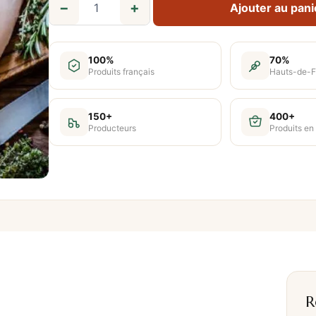
−
+
Ajouter au pani
q
u
a
100%
70%
n
Produits français
Hauts-de-F
t
i
150+
400+
Producteurs
Produits en
t
é
d
e
2
f
i
l
e
R
t