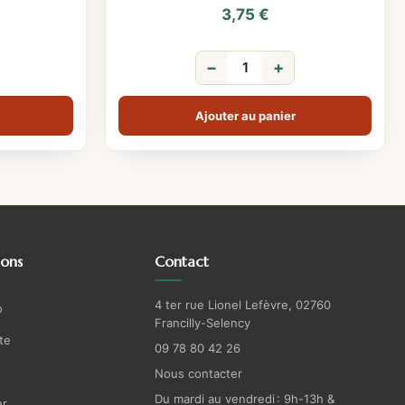
3,75
€
−
+
Ajouter au panier
ions
Contact
4 ter rue Lionel Lefèvre, 02760
o
Francilly-Selency
te
09 78 80 42 26
Nous contacter
Du mardi au vendredi : 9h-13h &
r