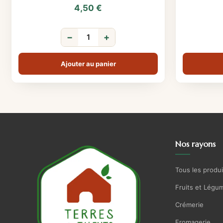
4,50
€
−
+
Ajouter au panier
Nos rayons
Tous les produi
Fruits et Légu
Crémerie
Fromagerie