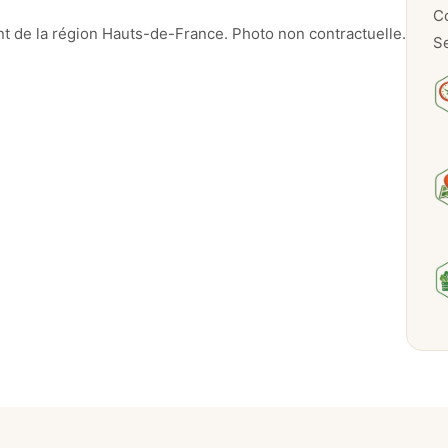
s
Co
d
nt de la région Hauts-de-France. Photo non contractuelle.
Se
e
p
o
u
l
e
t
–
5
0
0
g