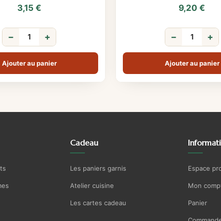
3,15
€
9,20
€
−
+
−
+
Ajouter au panier
Ajouter au panier
Cadeau
Informat
ts
Les paniers garnis
Espace pr
mes
Atelier cuisine
Mon comp
Les cartes cadeau
Panier
Commande