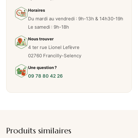
a
Horaires
i
Du mardi au vendredi : 9h-13h & 14h30-19h
a
Le samedi : 9h-18h
u
x
Nous trouver
f
4 ter rue Lionel Lefèvre
r
02760 Francilly-Selency
u
Une question ?
i
09 78 80 42 26
t
s
Produits similaires