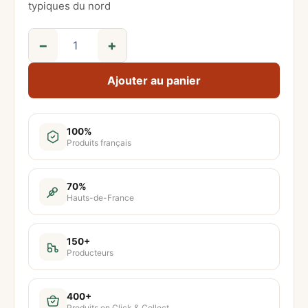
typiques du nord
−
+
q
u
Ajouter au panier
a
n
t
100%
Produits français
i
t
é
70%
Hauts-de-France
d
e
C
150+
Producteurs
o
f
f
400+
Produits en Click & Collect