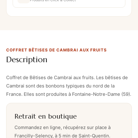
r
e
t
B
ê
t
COFFRET BÊTISES DE CAMBRAI AUX FRUITS
i
Description
s
e
s
Coffret de Bêtises de Cambrai aux fruits. Les bêtises de
d
Cambrai sont des bonbons typiques du nord de la
e
France. Elles sont produites à Fontaine-Notre-Dame (59).
C
a
Retrait en boutique
m
b
Commandez en ligne, récupérez sur place à
r
Francilly-Selency, à 5 min de Saint-Quentin.