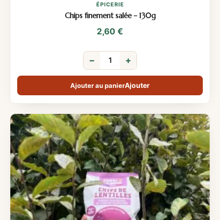
ÉPICERIE
Chips finement salée – 130g
2,60
€
−
+
Ajouter au panier