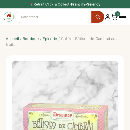
Aller
Retrait Click & Collect ·
Francilly-Selency
au
0
contenu
Accueil
/
Boutique
/
Épicerie
/ Coffret Bêtises de Cambrai aux
fruits