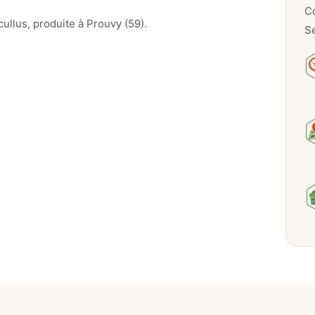
u
Co
r
ullus, produite à Prouvy (59).
Se
e
f
i
g
u
e
–
3
2
0
g