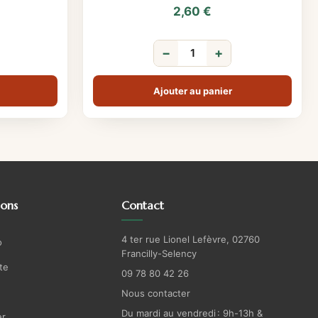
2,60
€
−
+
Ajouter au panier
ions
Contact
4 ter rue Lionel Lefèvre, 02760
o
Francilly-Selency
te
09 78 80 42 26
Nous contacter
Du mardi au vendredi : 9h-13h &
r