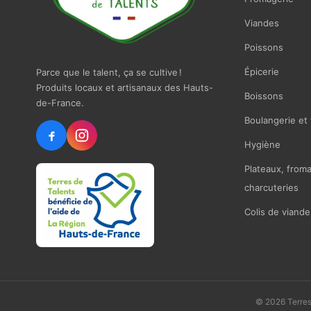
Viandes
Poissons
Épicerie
Parce que le talent, ça se cultive !
Produits locaux et artisanaux des Hauts-
Boissons
de-France.
Boulangerie et 
Hygiène
Plateaux, from
charcuteries
Colis de viande
© 2026 Terres 