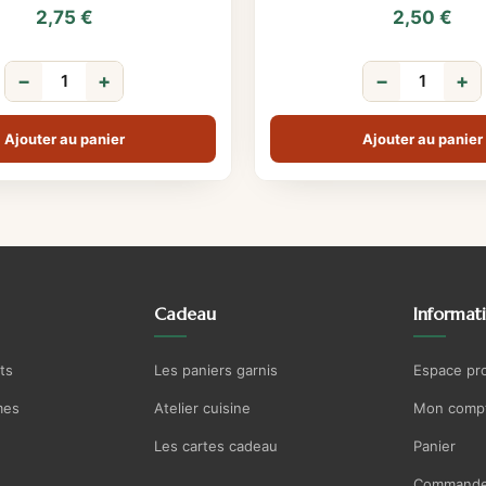
2,75
€
2,50
€
−
+
−
+
Ajouter au panier
Ajouter au panier
Cadeau
Informat
ts
Les paniers garnis
Espace pr
mes
Atelier cuisine
Mon comp
Les cartes cadeau
Panier
Commande