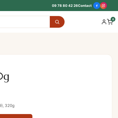
09 78 80 42 26
Contact
0
0g
9), 320g