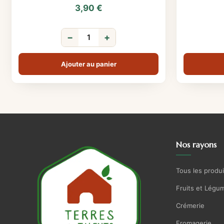
3,90
€
−
+
Ajouter au panier
Nos rayons
Tous les produi
Fruits et Légu
Crémerie
Fromagerie