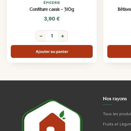
ÉPICERIE
Confiture cassis – 310g
Bêtise
3,90
€
−
+
Ajouter au panier
Nos rayons
Tous les produi
Fruits et Légu