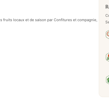
R
t
u
Co
r
fruits locaux et de saison par Confitures et compagnie,
Se
e
P
o
m
m
e
S
p
é
c
u
l
o