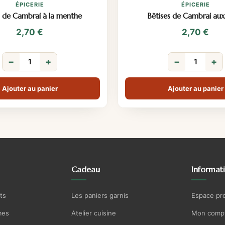
ÉPICERIE
ÉPICERIE
s de Cambrai à la menthe
Bêtises de Cambrai aux 
2,70
€
2,70
€
−
+
−
+
Ajouter au panier
Ajouter au panier
Cadeau
Informat
ts
Les paniers garnis
Espace pr
mes
Atelier cuisine
Mon comp