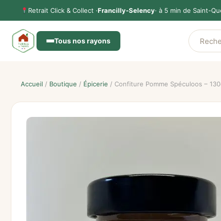
Aller
Retrait Click & Collect ·
Francilly-Selency
· à 5 min de Saint-Qu
au
contenu
Tous nos rayons
Accueil
/
Boutique
/
Épicerie
/ Confiture Pomme Spéculoos – 13