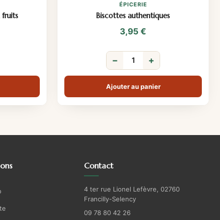
ÉPICERIE
fruits
Biscottes authentiques
3,95
€
−
+
Ajouter au panier
ions
Contact
4 ter rue Lionel Lefèvre, 02760
o
Francilly-Selency
te
09 78 80 42 26