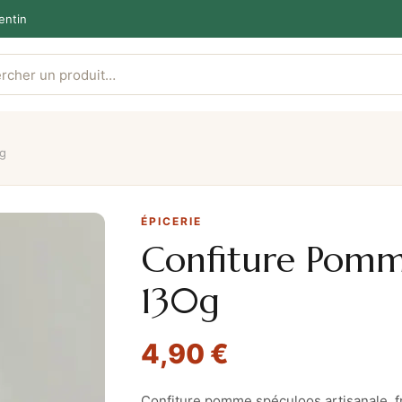
entin
0g
ÉPICERIE
Confiture Pomm
130g
4,90
€
Confiture pomme spéculoos artisanale, fr