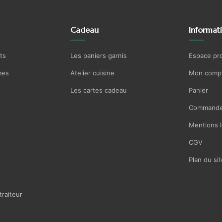
Cadeau
Informat
ts
Les paniers garnis
Espace pr
mes
Atelier cuisine
Mon comp
Les cartes cadeau
Panier
Commande
Mentions l
CGV
Plan du sit
traiteur