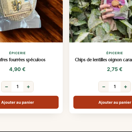
ÉPICERIE
ÉPICERIE
fres fourrées spéculoos
Chips de lentilles oignon cara
4,90
€
2,75
€
−
+
−
+
Ajouter au panier
Ajouter au panier