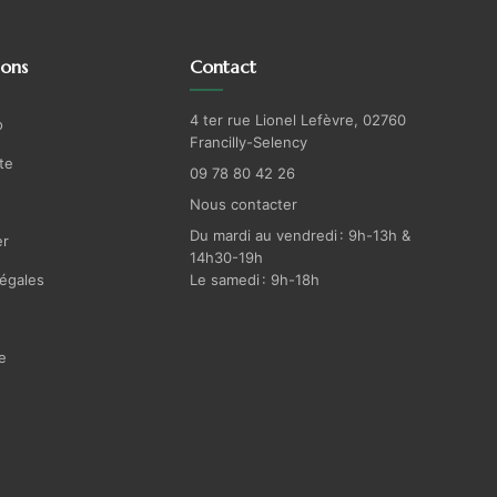
ions
Contact
4 ter rue Lionel Lefèvre, 02760
o
Francilly-Selency
te
09 78 80 42 26
Nous contacter
Du mardi au vendredi : 9h-13h &
r
14h30-19h
égales
Le samedi : 9h-18h
e