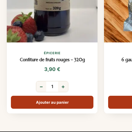
ÉPICERIE
Confiture de fruits rouges – 320g
6 gau
3,90
€
−
+
Ajouter au panier