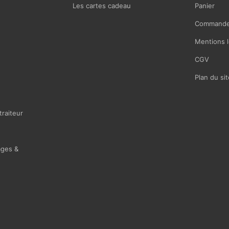
Les cartes cadeau
Panier
Commande
Mentions l
CGV
Plan du sit
traiteur
ages &