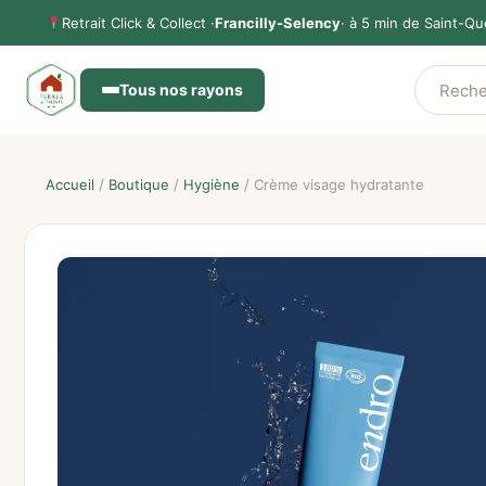
Aller
Retrait Click & Collect ·
Francilly-Selency
· à 5 min de Saint-Qu
au
contenu
Tous nos rayons
Accueil
/
Boutique
/
Hygiène
/ Crème visage hydratante