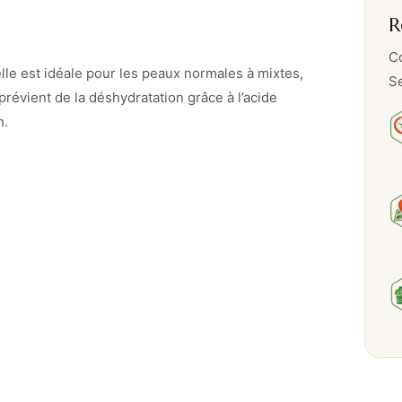
v
R
i
s
Co
lle est idéale pour les peaux normales à mixtes,
a
Se
prévient de la déshydratation grâce à l’acide
g
n.
e
h
y
d
r
a
t
a
n
t
e