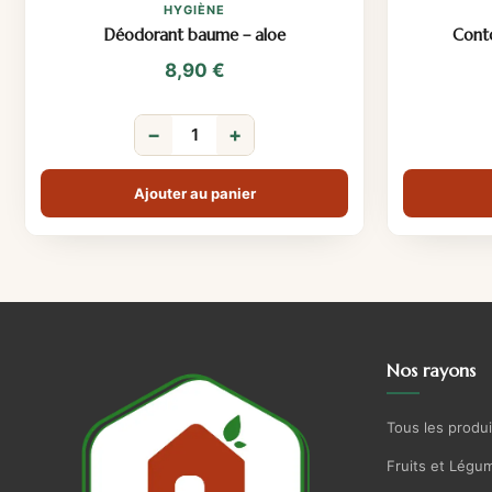
HYGIÈNE
Déodorant baume – aloe
Conto
8,90
€
−
+
Ajouter au panier
Nos rayons
Tous les produi
Fruits et Légu