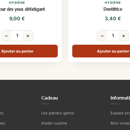
HYGIÈNE
HYGIÈNE
ur des yeux défatigant
Dentifrice
9,00
€
3,40
€
−
+
−
+
Ajouter au panier
Ajouter au panier
Cadeau
Informat
ts
Les paniers garnis
Espace pr
mes
Atelier cuisine
Mon comp