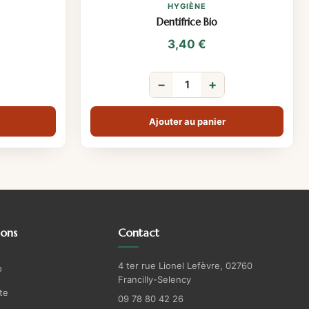
HYGIÈNE
Dentifrice Bio
3,40
€
−
+
Ajouter au panier
ions
Contact
4 ter rue Lionel Lefèvre, 02760
o
Francilly-Selency
te
09 78 80 42 26