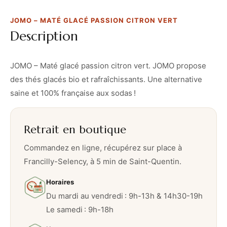
g
JOMO – MATÉ GLACÉ PASSION CITRON VERT
l
Description
a
c
é
JOMO – Maté glacé passion citron vert. JOMO propose
p
des thés glacés bio et rafraîchissants. Une alternative
a
saine et 100% française aux sodas !
s
s
Retrait en boutique
i
o
Commandez en ligne, récupérez sur place à
n
Francilly-Selency, à 5 min de Saint-Quentin.
c
Horaires
i
Du mardi au vendredi : 9h-13h & 14h30-19h
t
Le samedi : 9h-18h
r