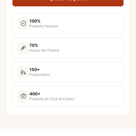
a
n
t
100%
Produits français
i
t
é
70%
Hauts-de-France
d
e
J
150+
Producteurs
O
M
O
400+
Produits en Click & Collect
–
M
a
t
é