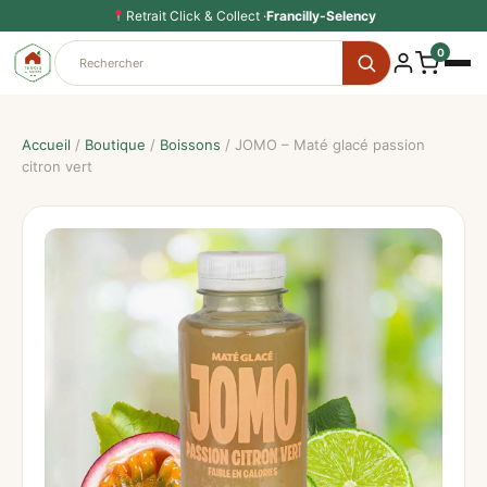
Aller
Retrait Click & Collect ·
Francilly-Selency
au
0
contenu
Accueil
/
Boutique
/
Boissons
/ JOMO – Maté glacé passion
citron vert