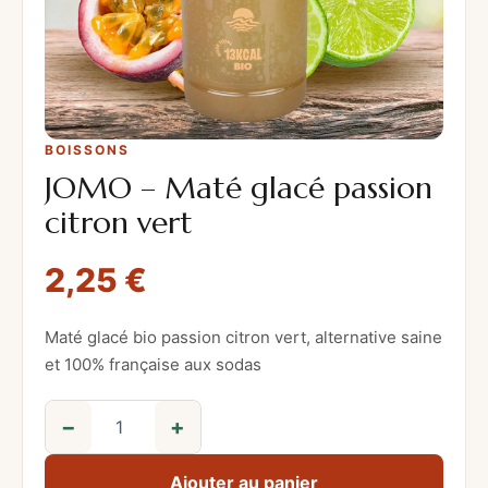
BOISSONS
JOMO – Maté glacé passion
citron vert
2,25
€
Maté glacé bio passion citron vert, alternative saine
et 100% française aux sodas
−
+
q
u
Ajouter au panier