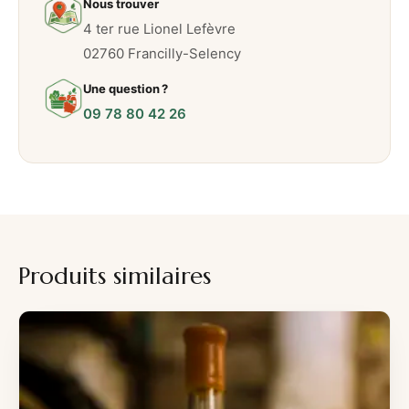
o
Nous trouver
n
4 ter rue Lionel Lefèvre
v
02760 Francilly-Selency
e
Une question ?
r
09 78 80 42 26
t
Produits similaires