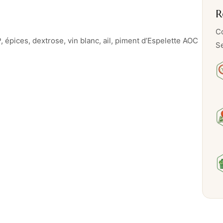
1
R
0
t
Co
, épices, dextrose, vin blanc, ail, piment d’Espelette AOC
r
Se
a
n
c
h
e
s