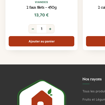
VIANDES
2 faux filets – 450g
2 cu
13,70
€
−
+
Ajouter au panier
Nos rayons
Tous les produi
Fruits et Légu