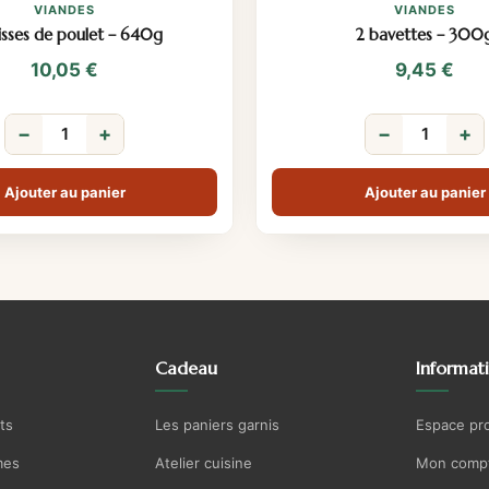
VIANDES
VIANDES
isses de poulet – 640g
2 bavettes – 300
10,05
€
9,45
€
−
+
−
+
Ajouter au panier
Ajouter au panier
Cadeau
Informat
ts
Les paniers garnis
Espace pr
mes
Atelier cuisine
Mon comp