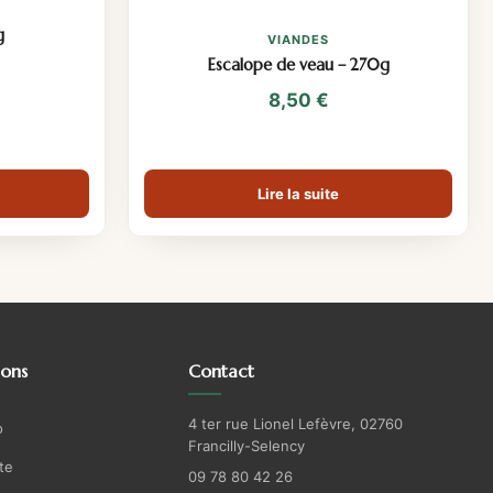
g
VIANDES
Escalope de veau – 270g
8,50
€
Lire la suite
ions
Contact
4 ter rue Lionel Lefèvre, 02760
o
Francilly-Selency
te
09 78 80 42 26