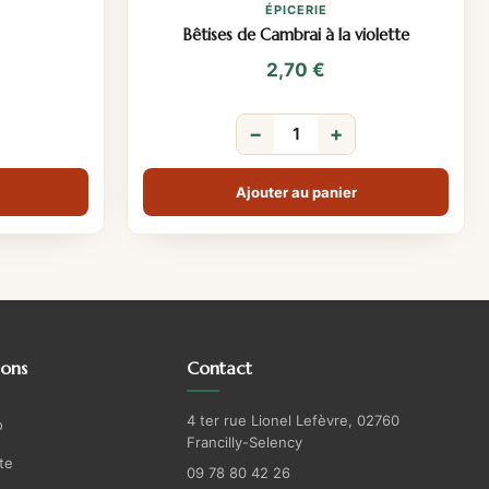
ÉPICERIE
Bêtises de Cambrai à la violette
2,70
€
−
+
Ajouter au panier
ions
Contact
4 ter rue Lionel Lefèvre, 02760
o
Francilly-Selency
te
09 78 80 42 26