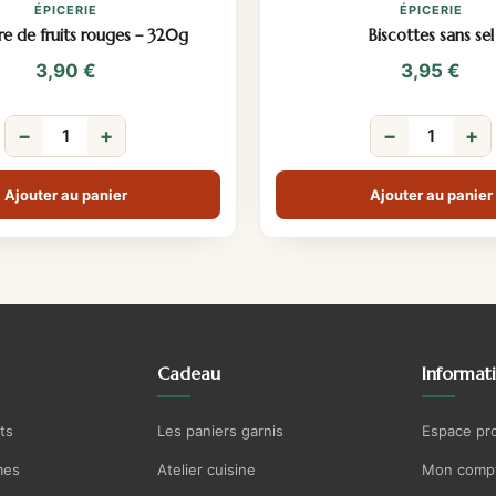
ÉPICERIE
ÉPICERIE
re de fruits rouges – 320g
Biscottes sans sel
3,90
€
3,95
€
−
+
−
+
Ajouter au panier
Ajouter au panier
Cadeau
Informat
ts
Les paniers garnis
Espace pr
mes
Atelier cuisine
Mon comp