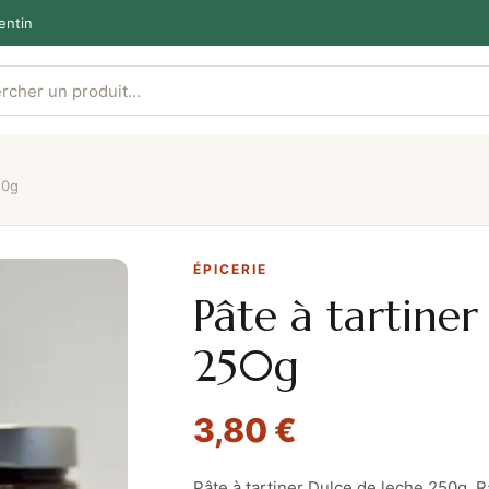
entin
50g
ÉPICERIE
Pâte à tartiner
250g
3,80
€
Pâte à tartiner Dulce de leche 250g, 