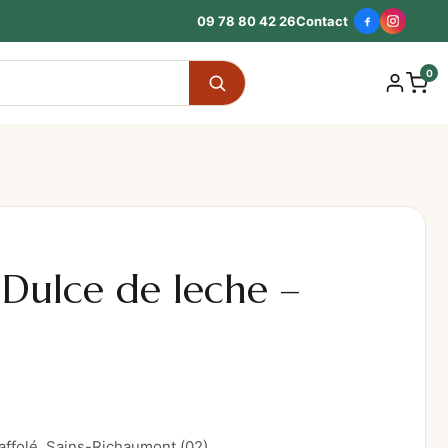
09 78 80 42 26
Contact
0
 Dulce de leche –
Raffolé, Sains-Richaumont (02)