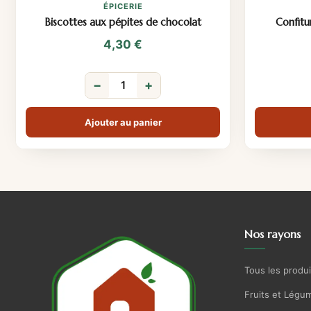
ÉPICERIE
Biscottes aux pépites de chocolat
Confitu
4,30
€
−
+
Ajouter au panier
Nos rayons
Tous les produi
Fruits et Légu