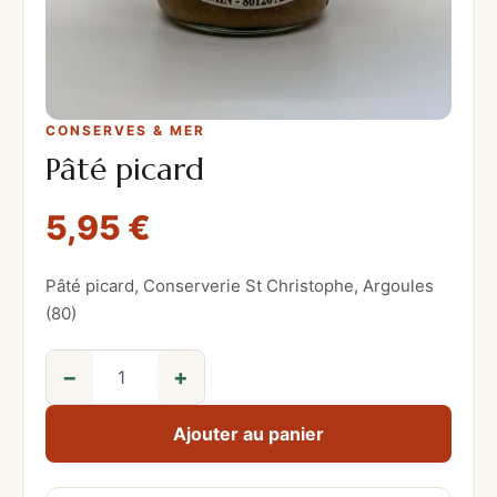
CONSERVES & MER
Pâté picard
5,95
€
Pâté picard, Conserverie St Christophe, Argoules
(80)
−
+
q
u
Ajouter au panier
a
n