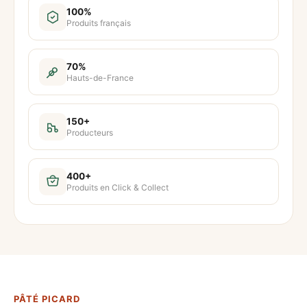
t
100%
Produits français
i
t
é
70%
Hauts-de-France
d
e
P
150+
Producteurs
â
t
é
400+
Produits en Click & Collect
p
i
c
a
r
d
PÂTÉ PICARD