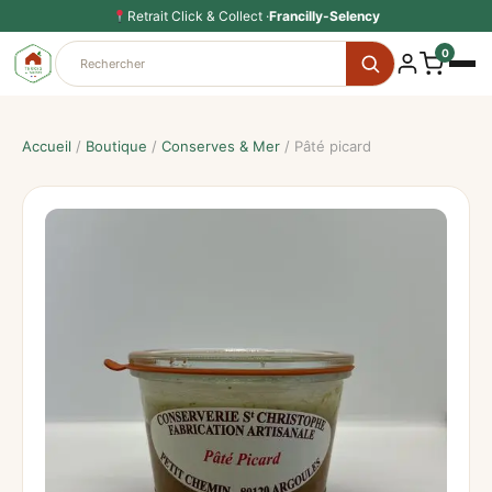
Aller
Retrait Click & Collect ·
Francilly-Selency
au
0
contenu
Accueil
/
Boutique
/
Conserves & Mer
/ Pâté picard