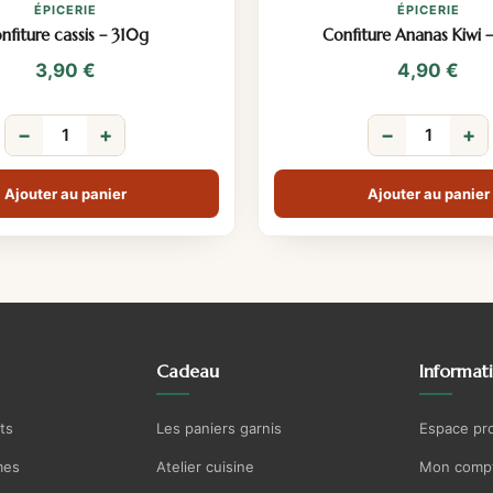
ÉPICERIE
ÉPICERIE
nfiture cassis – 310g
Confiture Ananas Kiwi 
3,90
€
4,90
€
−
+
−
+
Ajouter au panier
Ajouter au panier
Cadeau
Informat
ts
Les paniers garnis
Espace pr
mes
Atelier cuisine
Mon comp