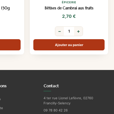
ÉPICERIE
– 130g
Bêtises de Cambrai aux fruits
2,70
€
−
+
Ajouter au panier
ions
Contact
4 ter rue Lionel Lefèvre, 02760
o
Francilly-Selency
te
09 78 80 42 26