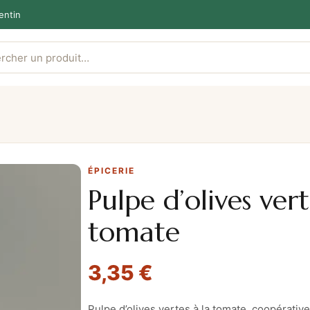
entin
ÉPICERIE
Pulpe d’olives vert
tomate
3,35
€
Pulpe d’olives vertes à la tomate, coopérativ