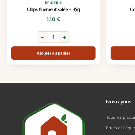
ÉPICERIE
Chips finement salée – 45g
Co
1,10
€
−
+
Ajouter au panier
Nos rayons
Tous les produi
Fruits et Légu