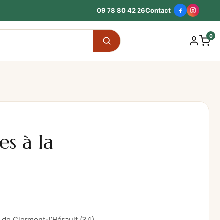
09 78 80 42 26
Contact
0
es à la
e de Clermont-l’Hérault (34)