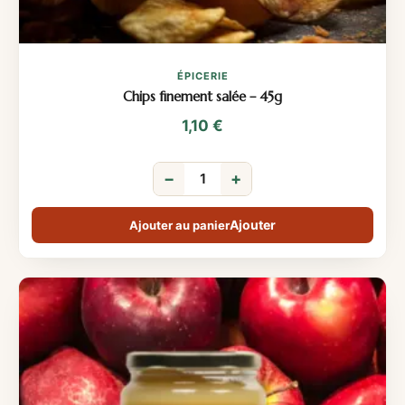
ÉPICERIE
Chips finement salée – 45g
1,10
€
−
+
Ajouter au panier