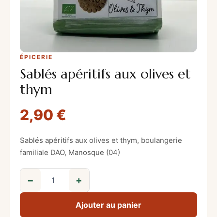
ÉPICERIE
Sablés apéritifs aux olives et
thym
2,90
€
Sablés apéritifs aux olives et thym, boulangerie
familiale DAO, Manosque (04)
−
+
q
u
Ajouter au panier
a