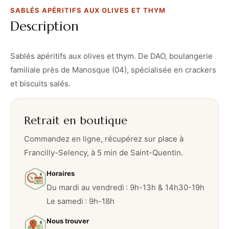
r
SABLÉS APÉRITIFS AUX OLIVES ET THYM
i
Description
t
i
f
Sablés apéritifs aux olives et thym. De DAO, boulangerie
s
familiale près de Manosque (04), spécialisée en crackers
a
et biscuits salés.
u
x
Retrait en boutique
o
l
Commandez en ligne, récupérez sur place à
i
Francilly-Selency, à 5 min de Saint-Quentin.
v
Horaires
e
Du mardi au vendredi : 9h-13h & 14h30-19h
s
Le samedi : 9h-18h
e
t
Nous trouver