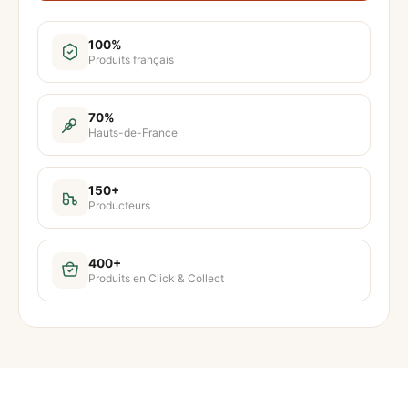
n
t
100%
Produits français
i
t
é
70%
Hauts-de-France
d
e
S
150+
Producteurs
a
b
l
400+
Produits en Click & Collect
é
s
a
p
é