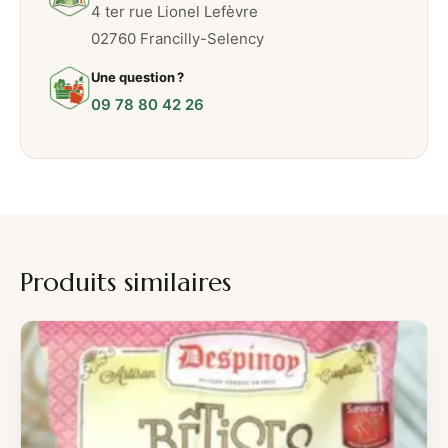
t
4 ter rue Lionel Lefèvre
h
02760 Francilly-Selency
y
Une question ?
m
09 78 80 42 26
Produits similaires