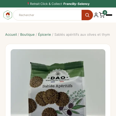
Aller
Retrait Click & Collect ·
Francilly-Selency
au
0
contenu
Accueil
/
Boutique
/
Épicerie
/ Sablés apéritifs aux olives et thym