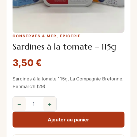
CONSERVES & MER
, 
ÉPICERIE
Sardines à la tomate – 115g
3,50
€
Sardines à la tomate 115g, La Compagnie Bretonne,
Penmarc’h (29)
−
+
q
u
Ajouter au panier
a
n