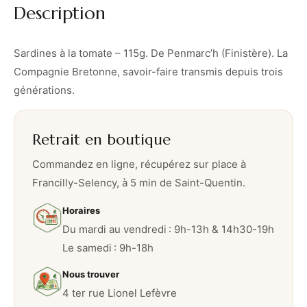
Description
t
o
m
Sardines à la tomate – 115g. De Penmarc’h (Finistère). La
a
Compagnie Bretonne, savoir-faire transmis depuis trois
t
générations.
e
–
Retrait en boutique
1
1
Commandez en ligne, récupérez sur place à
5
Francilly-Selency, à 5 min de Saint-Quentin.
g
Horaires
Du mardi au vendredi : 9h-13h & 14h30-19h
Le samedi : 9h-18h
Nous trouver
4 ter rue Lionel Lefèvre