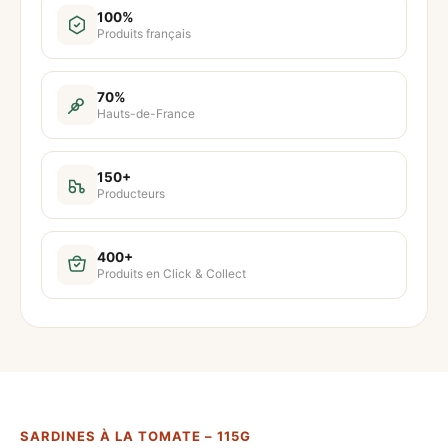
t
100%
Produits français
i
t
é
70%
Hauts-de-France
d
e
S
150+
Producteurs
a
r
d
400+
Produits en Click & Collect
i
n
e
s
à
l
SARDINES À LA TOMATE – 115G
a