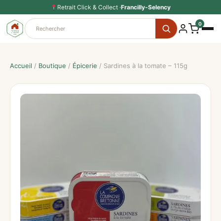
Aller
Retrait Click & Collect ·
Francilly-Selency
au
0
contenu
Accueil
/
Boutique
/
Épicerie
/ Sardines à la tomate – 115g