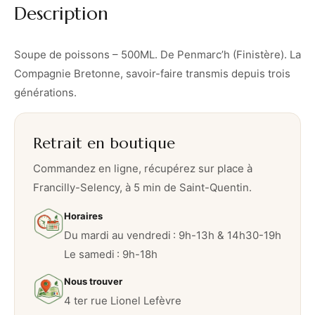
Description
s
o
n
Soupe de poissons – 500ML. De Penmarc’h (Finistère). La
s
Compagnie Bretonne, savoir-faire transmis depuis trois
–
générations.
5
0
Retrait en boutique
0
M
Commandez en ligne, récupérez sur place à
L
Francilly-Selency, à 5 min de Saint-Quentin.
Horaires
Du mardi au vendredi : 9h-13h & 14h30-19h
Le samedi : 9h-18h
Nous trouver
4 ter rue Lionel Lefèvre