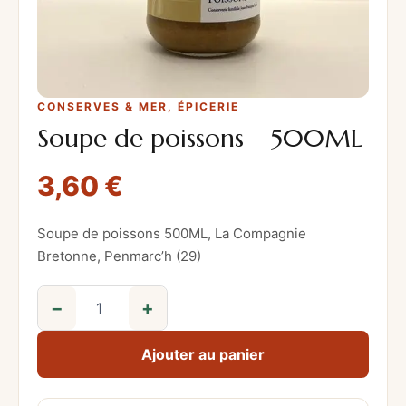
CONSERVES & MER
, 
ÉPICERIE
Soupe de poissons – 500ML
3,60
€
Soupe de poissons 500ML, La Compagnie
Bretonne, Penmarc’h (29)
−
+
q
u
Ajouter au panier
a
n