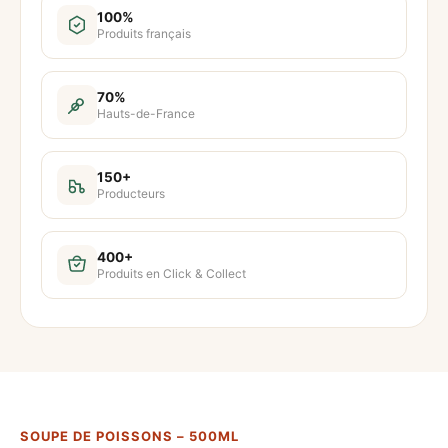
t
100%
Produits français
i
t
é
70%
Hauts-de-France
d
e
S
150+
Producteurs
o
u
p
400+
Produits en Click & Collect
e
d
e
p
o
i
SOUPE DE POISSONS – 500ML
s