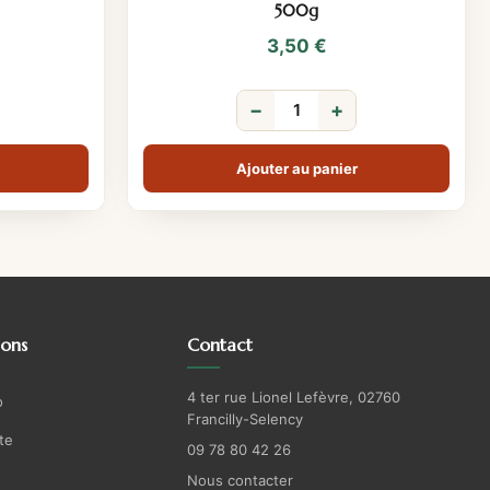
500g
3,50
€
−
+
Ajouter au panier
ions
Contact
4 ter rue Lionel Lefèvre, 02760
o
Francilly-Selency
te
09 78 80 42 26
Nous contacter