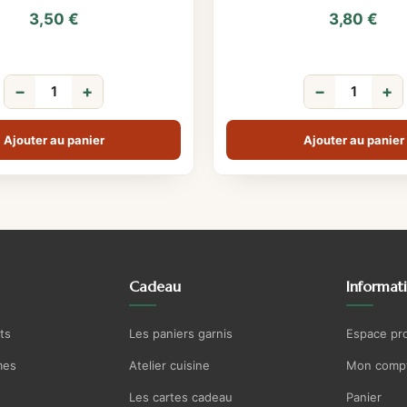
3,50
€
3,80
€
−
+
−
+
Ajouter au panier
Ajouter au panier
Cadeau
Informat
ts
Les paniers garnis
Espace pr
mes
Atelier cuisine
Mon comp
Les cartes cadeau
Panier