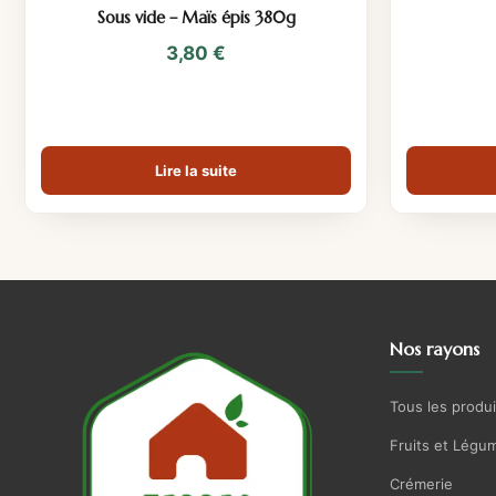
Sous vide – Maïs épis 380g
3,80
€
Lire la suite
Nos rayons
Tous les produi
Fruits et Légu
Crémerie