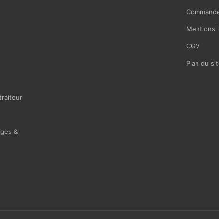
Commande
Mentions l
CGV
Plan du sit
traiteur
ages &