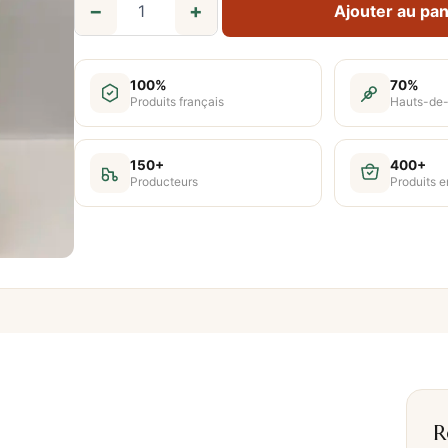
−
+
Ajouter au pan
q
u
a
100%
70%
n
Produits français
Hauts-de
t
i
150+
400+
Producteurs
Produits e
t
é
d
e
S
o
u
s
v
i
R