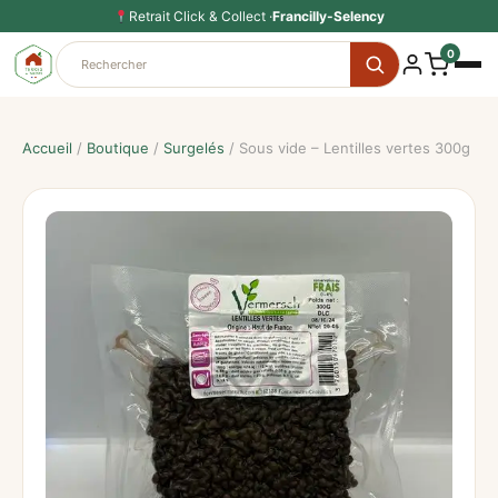
Aller
Retrait Click & Collect ·
Francilly-Selency
au
0
contenu
Accueil
/
Boutique
/
Surgelés
/ Sous vide – Lentilles vertes 300g