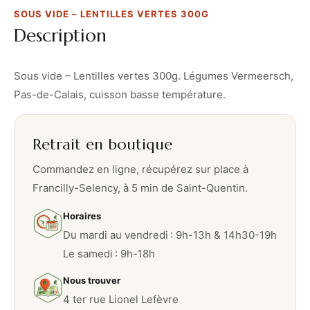
L
SOUS VIDE – LENTILLES VERTES 300G
e
Description
n
t
i
Sous vide – Lentilles vertes 300g. Légumes Vermeersch,
l
Pas-de-Calais, cuisson basse température.
l
e
Retrait en boutique
s
v
Commandez en ligne, récupérez sur place à
e
Francilly-Selency, à 5 min de Saint-Quentin.
r
Horaires
t
Du mardi au vendredi : 9h-13h & 14h30-19h
e
Le samedi : 9h-18h
s
3
Nous trouver
0
4 ter rue Lionel Lefèvre