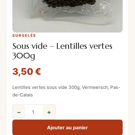
SURGELÉS
Sous vide – Lentilles vertes
300g
3,50
€
Lentilles vertes sous vide 300g, Vermeersch, Pas-
de-Calais
−
+
q
u
Ajouter au panier
a