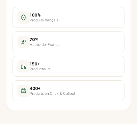
n
t
100%
Produits français
i
t
é
70%
Hauts-de-France
d
e
S
150+
Producteurs
o
u
s
400+
Produits en Click & Collect
v
i
d
e
–