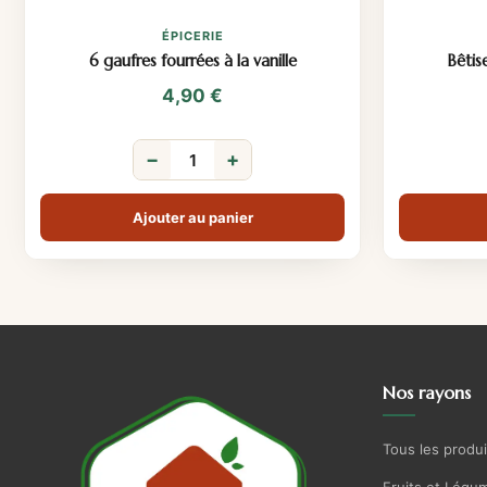
ÉPICERIE
6 gaufres fourrées à la vanille
Bêtis
4,90
€
−
+
Ajouter au panier
Nos rayons
Tous les produi