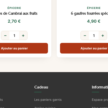
ÉPICERIE
ÉPICERIE
es de Cambrai aux fruits
6 gaufres fourrées spé
2,70
€
4,90
€
−
+
−
+
Ajouter au panier
Ajouter au panier
Cadeau
Informat
ts
Les paniers garnis
Espace pr