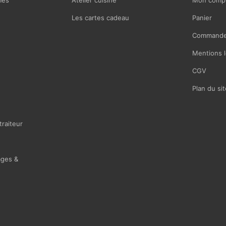
mes
Atelier cuisine
Mon comp
Les cartes cadeau
Panier
Commande
Mentions l
CGV
Plan du sit
traiteur
ages &