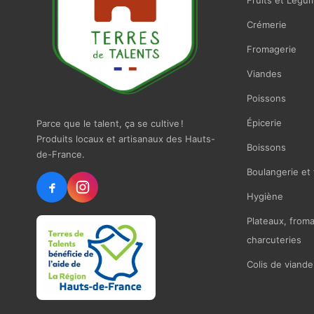
Fruits et Légu
Crémerie
Fromagerie
Viandes
Poissons
Épicerie
Parce que le talent, ça se cultive !
Produits locaux et artisanaux des Hauts-
Boissons
de-France.
Boulangerie et 
Hygiène
Plateaux, from
charcuteries
Colis de viande