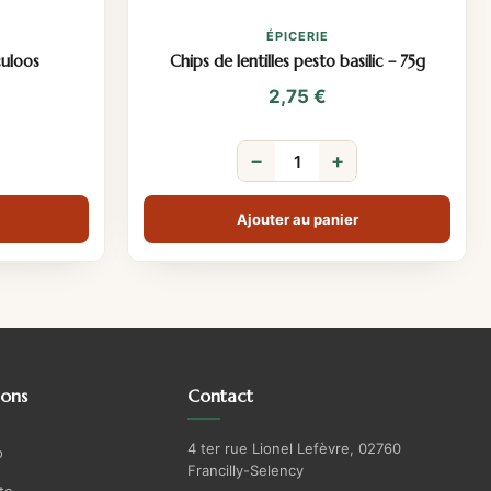
ÉPICERIE
culoos
Chips de lentilles pesto basilic – 75g
2,75
€
−
+
Ajouter au panier
ions
Contact
4 ter rue Lionel Lefèvre, 02760
o
Francilly-Selency