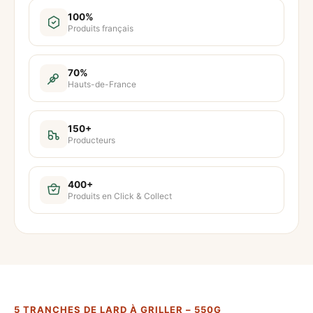
t
100%
Produits français
i
t
é
70%
Hauts-de-France
d
e
5
150+
Producteurs
t
r
a
400+
Produits en Click & Collect
n
c
h
e
s
d
5 TRANCHES DE LARD À GRILLER – 550G