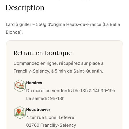
e
Description
l
a
r
Lard à griller – 550g d’origine Hauts-de-France (La Belle
d
Blonde).
à
g
Retrait en boutique
r
i
Commandez en ligne, récupérez sur place à
l
Francilly-Selency, à 5 min de Saint-Quentin.
l
Horaires
e
Du mardi au vendredi : 9h-13h & 14h30-19h
r
Le samedi : 9h-18h
–
5
Nous trouver
5
4 ter rue Lionel Lefèvre
0
02760 Francilly-Selency