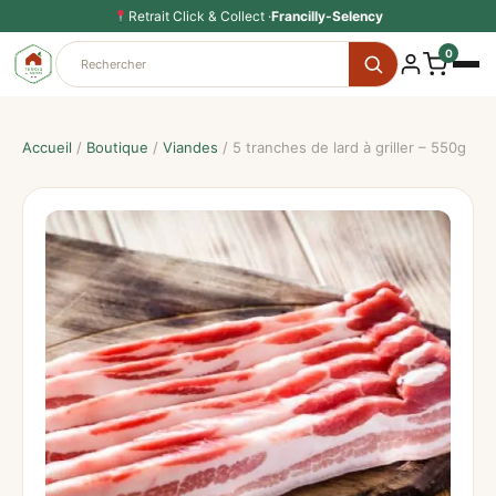
Aller
Retrait Click & Collect ·
Francilly-Selency
au
0
contenu
Accueil
/
Boutique
/
Viandes
/ 5 tranches de lard à griller – 550g