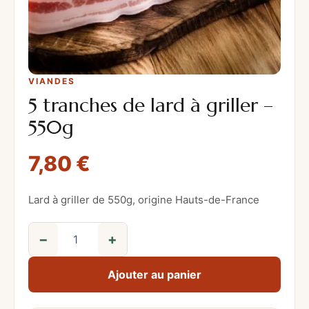
VIANDES
5 tranches de lard à griller –
550g
7,80
€
Lard à griller de 550g, origine Hauts-de-France
−
+
q
u
Ajouter au panier
a
n