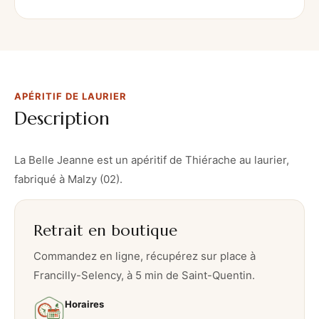
t
i
f
d
e
APÉRITIF DE LAURIER
L
Description
a
u
r
La Belle Jeanne est un apéritif de Thiérache au laurier,
i
fabriqué à Malzy (02).
e
r
Retrait en boutique
Commandez en ligne, récupérez sur place à
Francilly-Selency, à 5 min de Saint-Quentin.
Horaires