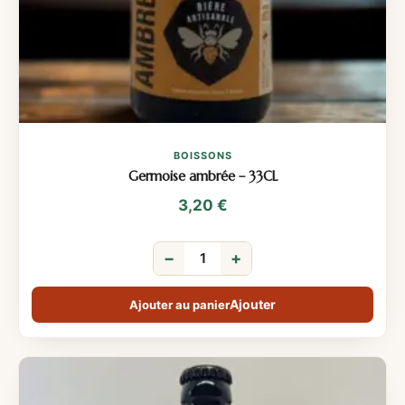
BOISSONS
Germoise ambrée – 33CL
3,20
€
−
+
Ajouter au panier