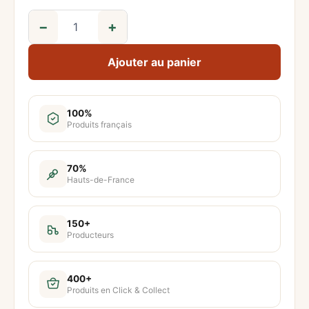
−
+
q
u
Ajouter au panier
a
n
t
100%
Produits français
i
t
é
70%
Hauts-de-France
d
e
A
150+
Producteurs
p
é
r
400+
Produits en Click & Collect
i