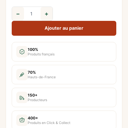
−
+
q
u
Ajouter au panier
a
n
t
100%
Produits français
i
t
é
70%
Hauts-de-France
d
e
A
150+
Producteurs
p
é
r
400+
Produits en Click & Collect
i