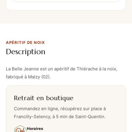
t
i
f
d
e
APÉRITIF DE NOIX
N
Description
o
i
x
La Belle Jeanne est un apéritif de Thiérache à la noix,
fabriqué à Malzy (02).
Retrait en boutique
Commandez en ligne, récupérez sur place à
Francilly-Selency, à 5 min de Saint-Quentin.
Horaires