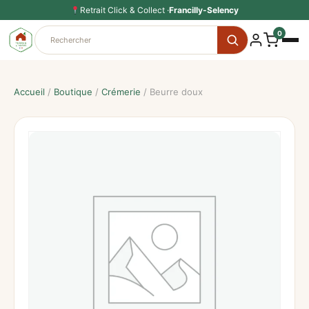
Aller
Retrait Click & Collect ·
Francilly-Selency
au
0
contenu
Accueil
/
Boutique
/
Crémerie
/ Beurre doux