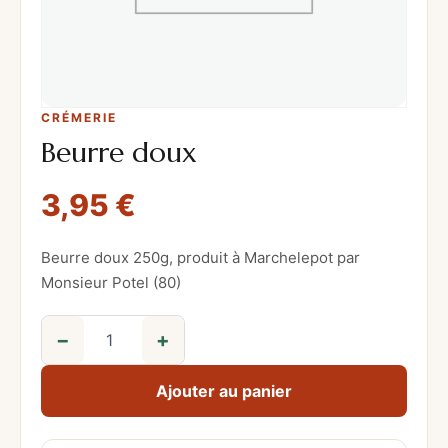
CRÉMERIE
Beurre doux
3,95
€
Beurre doux 250g, produit à Marchelepot par
Monsieur Potel (80)
−
+
q
u
Ajouter au panier
a
n