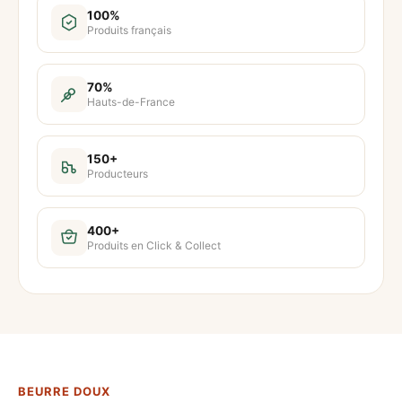
t
100%
Produits français
i
t
é
70%
Hauts-de-France
d
e
B
150+
Producteurs
e
u
r
400+
Produits en Click & Collect
r
e
d
o
u
x
BEURRE DOUX