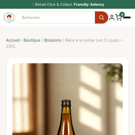
Aller
Retrait Click & Collect ·
Francilly-Selency
au
0
contenu
Accueil
/
Boutique
/
Boissons
/ Bière à la cerise Les 3 Loups –
33CL