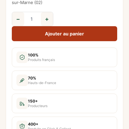
sur-Marne (02)
−
+
q
u
Ajouter au panier
a
n
t
100%
Produits français
i
t
é
70%
Hauts-de-France
d
e
B
150+
Producteurs
i
è
r
400+
Produits en Click & Collect