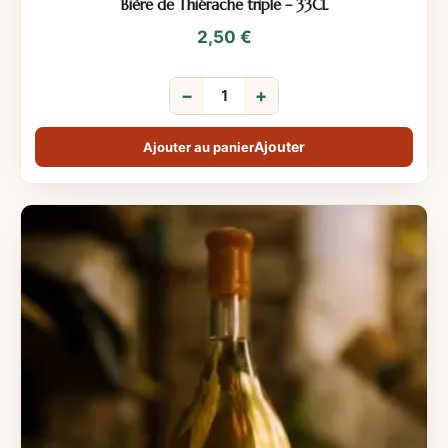
Bière de Thiérache triple – 33CL
2,50
€
−
+
Ajouter au panier