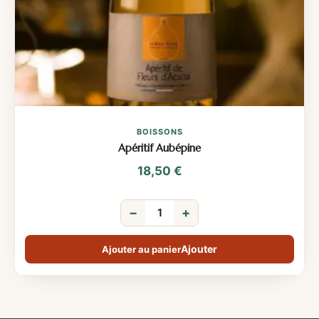
BOISSONS
Apéritif Aubépine
18,50
€
−
+
Ajouter au panier