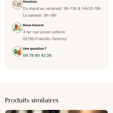
Horaires
p
Du mardi au vendredi : 9h-13h & 14h30-19h
s
Le samedi : 9h-18h
–
3
Nous trouver
3
4 ter rue Lionel Lefèvre
C
02760 Francilly-Selency
L
Une question ?
09 78 80 42 26
Produits similaires