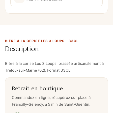
e
à
l
a
c
e
BIÈRE À LA CERISE LES 3 LOUPS – 33CL
r
Description
i
s
e
Bière à la cerise Les 3 Loups, brassée artisanalement à
L
Trélou-sur-Marne (02). Format 33CL.
e
s
Retrait en boutique
3
L
Commandez en ligne, récupérez sur place à
o
Francilly-Selency, à 5 min de Saint-Quentin.
u