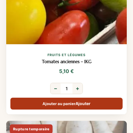
FRUITS ET LÉGUMES
Tomates anciennes – 1KG
5,10
€
−
+
Ajouter au panier