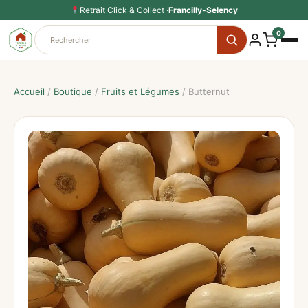
Aller
Retrait Click & Collect ·
Francilly-Selency
au
0
contenu
Accueil
/
Boutique
/
Fruits et Légumes
/ Butternut