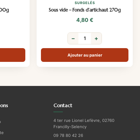
SURGELÉS
400g
Sous vide – Fonds d’artichaut 270g
4,80
€
−
+
Ajouter au panier
ions
Contact
4 ter rue Lionel Lefèvre, 02760
o
Francilly-Selency
te
09 78 80 42 26