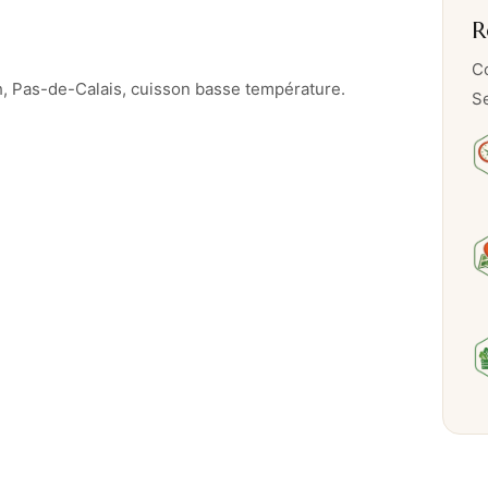
R
i
d
Co
e
 Pas-de-Calais, cuisson basse température.
Se
–
E
m
i
n
c
é
d
e
p
o
i
r