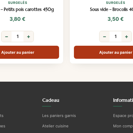
SURGELÉS
SURGELÉS
 – Petits pois carottes 450g
Sous vide – Brocolis 
3,80
€
3,50
€
−
+
−
+
Ajouter au panier
Ajouter au panier
Cadeau
Informat
ts
Les paniers garnis
Espace pr
mes
Atelier cuisine
Mon comp