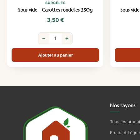
SURGELÉS
Sous vide – Carottes rondelles 280g
Sous vide
3,50
€
−
+
Ajouter au panier
Nos rayons
Tous les produi
Fruits et Légu