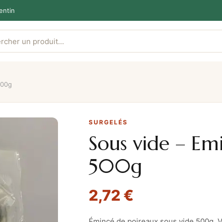
entin
500g
SURGELÉS
Sous vide – Em
500g
2,72
€
Émincé de poireaux sous vide 500g, 