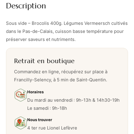
Description
o
c
o
Sous vide – Brocolis 400g. Légumes Vermeersch cultivés
l
dans le Pas-de-Calais, cuisson basse température pour
i
préserver saveurs et nutriments.
s
4
Retrait en boutique
0
0
Commandez en ligne, récupérez sur place à
g
Francilly-Selency, à 5 min de Saint-Quentin.
Horaires
Du mardi au vendredi : 9h-13h & 14h30-19h
Le samedi : 9h-18h
Nous trouver
4 ter rue Lionel Lefèvre