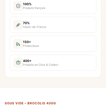
t
100%
Produits français
i
t
é
70%
Hauts-de-France
d
e
S
150+
Producteurs
o
u
s
400+
Produits en Click & Collect
v
i
d
e
–
B
SOUS VIDE – BROCOLIS 400G
r