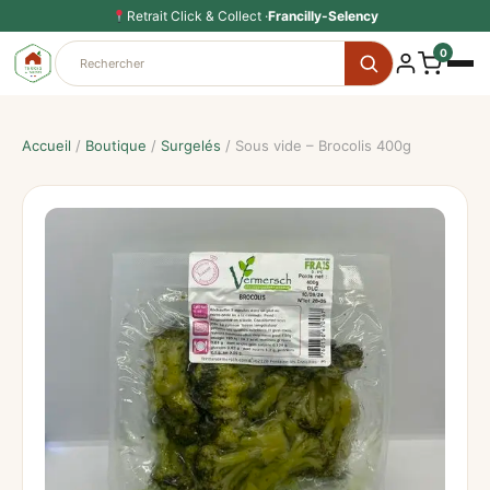
Aller
Retrait Click & Collect ·
Francilly-Selency
au
0
contenu
Accueil
/
Boutique
/
Surgelés
/ Sous vide – Brocolis 400g