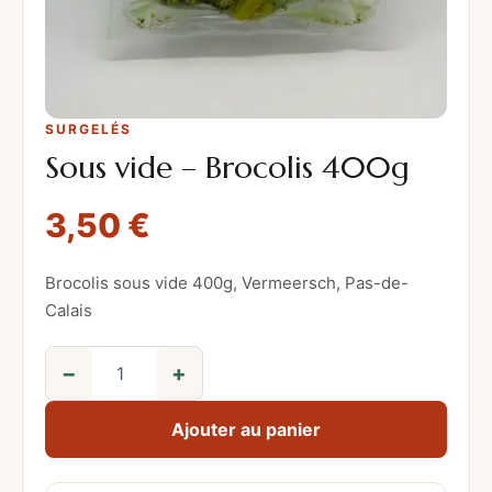
SURGELÉS
Sous vide – Brocolis 400g
3,50
€
Brocolis sous vide 400g, Vermeersch, Pas-de-
Calais
−
+
q
u
Ajouter au panier
a
n