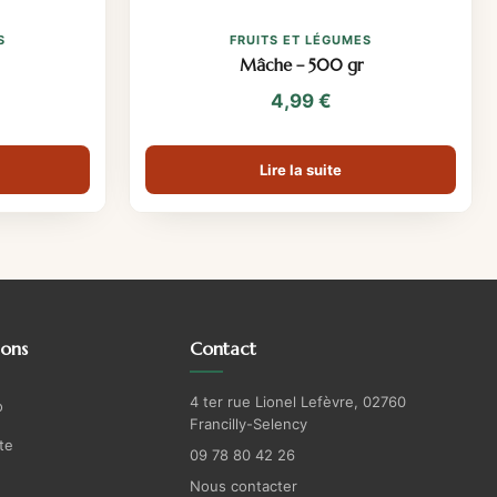
S
FRUITS ET LÉGUMES
Mâche – 500 gr
4,99
€
Lire la suite
ions
Contact
4 ter rue Lionel Lefèvre, 02760
o
Francilly-Selency
te
09 78 80 42 26
Nous contacter