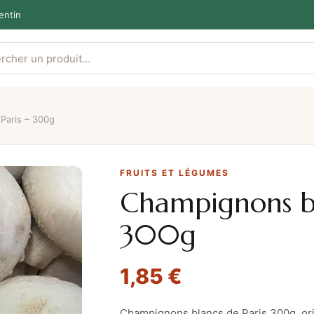
entin
Paris – 300g
FRUITS ET LÉGUMES
Champignons bl
300g
1,85
€
Champignons blancs de Paris 300g, or