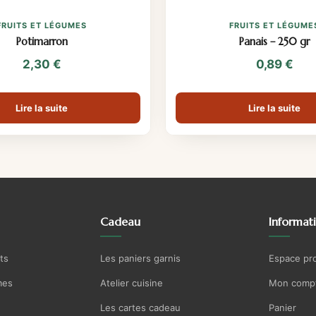
FRUITS ET LÉGUMES
FRUITS ET LÉGUME
Potimarron
Panais – 250 gr
2,30
€
0,89
€
Lire la suite
Lire la suite
Cadeau
Informat
ts
Les paniers garnis
Espace pr
mes
Atelier cuisine
Mon comp
Les cartes cadeau
Panier