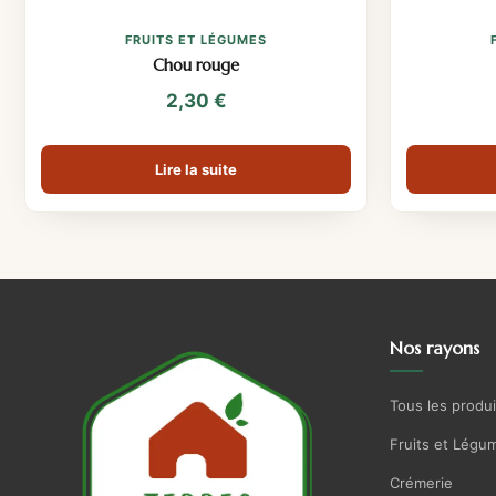
FRUITS ET LÉGUMES
Chou rouge
2,30
€
Lire la suite
Nos rayons
Tous les produi
Fruits et Légu
Crémerie