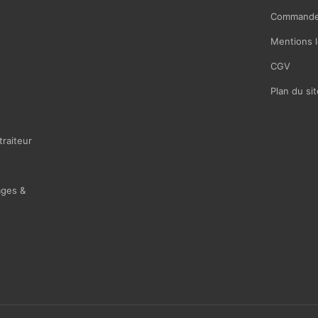
Commande
Mentions l
CGV
Plan du sit
traiteur
ages &