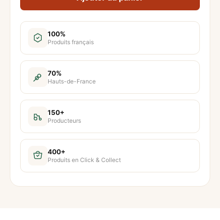
a
n
t
100%
Produits français
i
t
é
70%
Hauts-de-France
d
e
O
150+
Producteurs
i
g
n
400+
Produits en Click & Collect
o
n
s
j
a