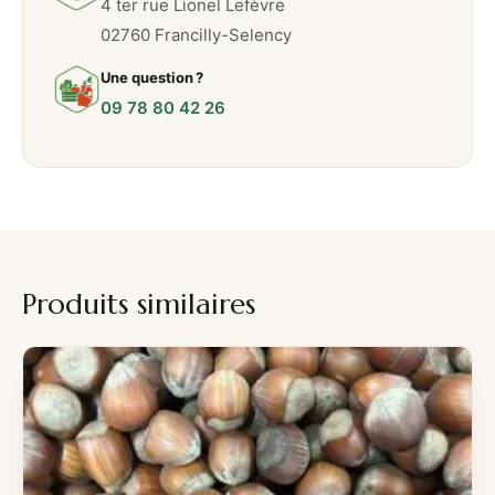
g
4 ter rue Lionel Lefèvre
02760 Francilly-Selency
Une question ?
09 78 80 42 26
Produits similaires