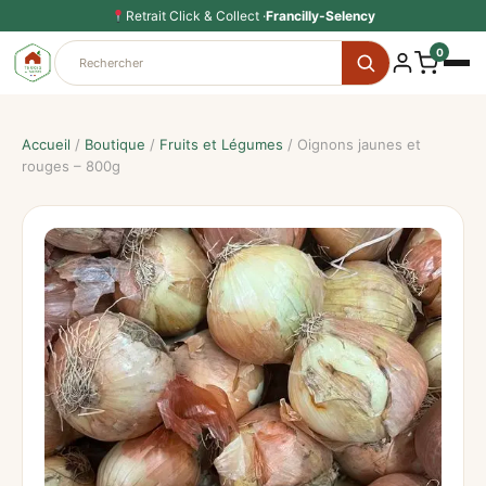
Aller
Retrait Click & Collect ·
Francilly-Selency
au
0
contenu
Accueil
/
Boutique
/
Fruits et Légumes
/ Oignons jaunes et
rouges – 800g