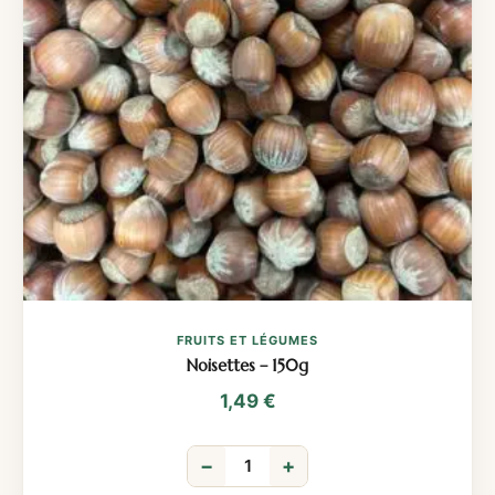
FRUITS ET LÉGUMES
Noisettes – 150g
1,49
€
−
+