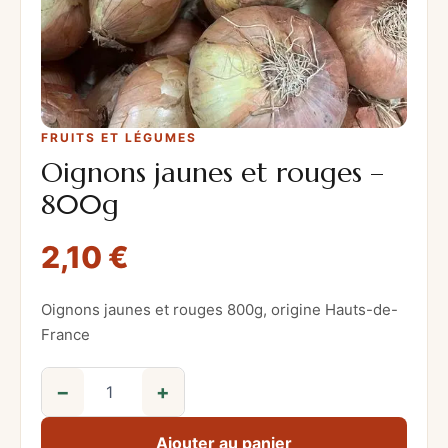
FRUITS ET LÉGUMES
Oignons jaunes et rouges –
800g
2,10
€
Oignons jaunes et rouges 800g, origine Hauts-de-
France
−
+
q
u
Ajouter au panier