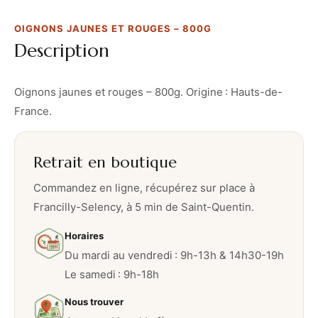
u
OIGNONS JAUNES ET ROUGES – 800G
n
Description
e
s
e
Oignons jaunes et rouges – 800g. Origine : Hauts-de-
t
France.
r
o
Retrait en boutique
u
g
Commandez en ligne, récupérez sur place à
e
Francilly-Selency, à 5 min de Saint-Quentin.
s
Horaires
–
Du mardi au vendredi : 9h-13h & 14h30-19h
8
Le samedi : 9h-18h
0
0
Nous trouver