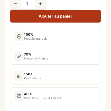
−
+
q
u
Ajouter au panier
a
n
t
100%
Produits français
i
t
é
70%
Hauts-de-France
d
e
C
150+
Producteurs
h
i
p
400+
Produits en Click & Collect
s
f