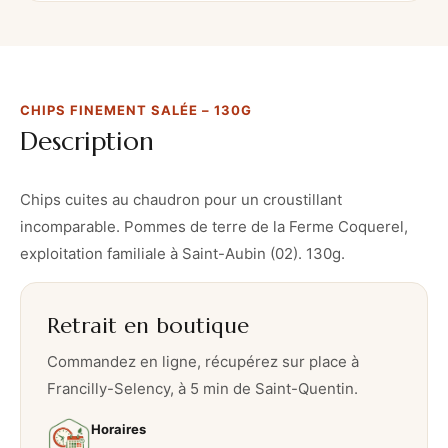
i
n
e
m
CHIPS FINEMENT SALÉE – 130G
e
Description
n
t
s
Chips cuites au chaudron pour un croustillant
a
incomparable. Pommes de terre de la Ferme Coquerel,
l
exploitation familiale à Saint-Aubin (02). 130g.
é
e
Retrait en boutique
–
1
Commandez en ligne, récupérez sur place à
3
Francilly-Selency, à 5 min de Saint-Quentin.
0
Horaires
g