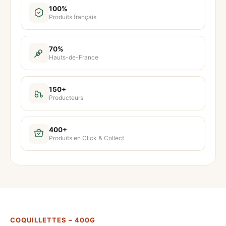
t
100%
Produits français
i
t
é
70%
Hauts-de-France
d
e
C
150+
Producteurs
o
q
u
400+
Produits en Click & Collect
i
l
l
e
t
t
COQUILLETTES – 400G
e