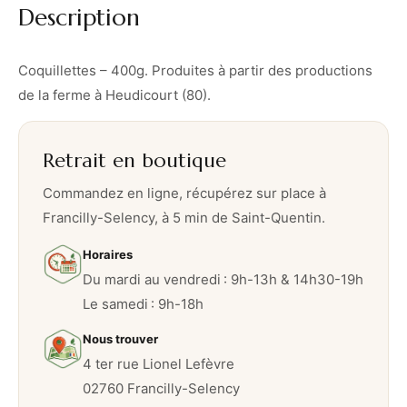
Description
s
–
4
Coquillettes – 400g. Produites à partir des productions
0
de la ferme à Heudicourt (80).
0
g
Retrait en boutique
Commandez en ligne, récupérez sur place à
Francilly-Selency, à 5 min de Saint-Quentin.
Horaires
Du mardi au vendredi : 9h-13h & 14h30-19h
Le samedi : 9h-18h
Nous trouver
4 ter rue Lionel Lefèvre
02760 Francilly-Selency