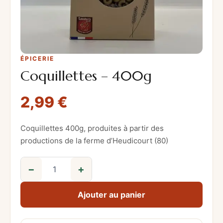
ÉPICERIE
Coquillettes – 400g
2,99
€
Coquillettes 400g, produites à partir des
productions de la ferme d’Heudicourt (80)
−
+
q
u
Ajouter au panier
a
n