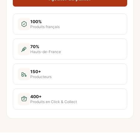
a
n
t
100%
Produits français
i
t
é
70%
Hauts-de-France
d
e
S
150+
Producteurs
a
b
l
400+
Produits en Click & Collect
é
s
a
p
é