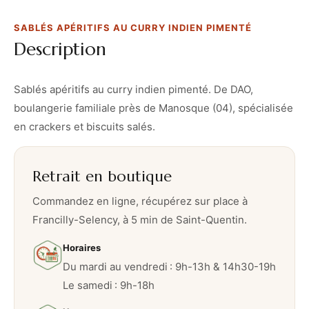
r
SABLÉS APÉRITIFS AU CURRY INDIEN PIMENTÉ
i
Description
t
i
f
Sablés apéritifs au curry indien pimenté. De DAO,
s
boulangerie familiale près de Manosque (04), spécialisée
a
en crackers et biscuits salés.
u
c
Retrait en boutique
u
r
Commandez en ligne, récupérez sur place à
r
Francilly-Selency, à 5 min de Saint-Quentin.
y
Horaires
i
Du mardi au vendredi : 9h-13h & 14h30-19h
n
Le samedi : 9h-18h
d