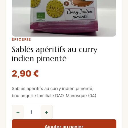
ÉPICERIE
Sablés apéritifs au curry
indien pimenté
2,90
€
Sablés apéritifs au curry indien pimenté,
boulangerie familiale DAO, Manosque (04)
−
+
q
u
Ajouter au panier