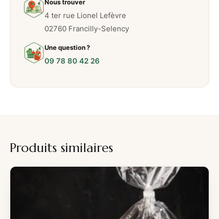
i
Nous trouver
e
4 ter rue Lionel Lefèvre
n
02760 Francilly-Selency
p
Une question ?
i
09 78 80 42 26
m
e
n
t
é
Produits similaires