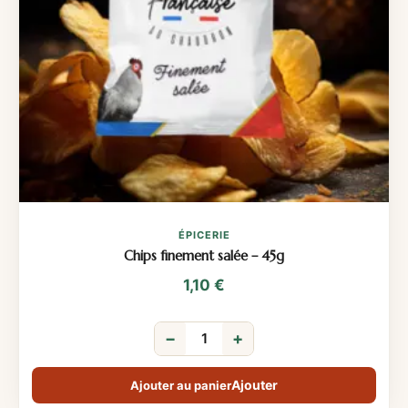
ÉPICERIE
Chips finement salée – 45g
1,10
€
−
+
Ajouter au panier