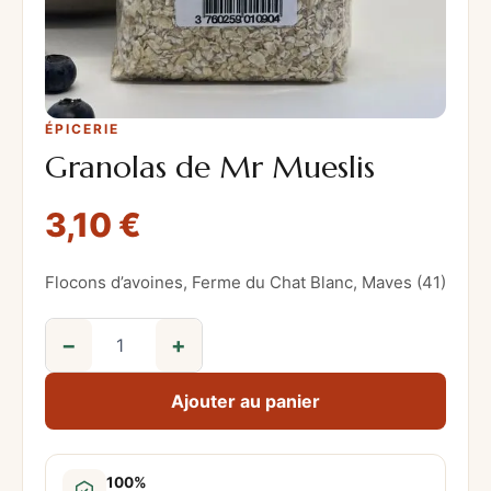
ÉPICERIE
Granolas de Mr Mueslis
3,10
€
Flocons d’avoines, Ferme du Chat Blanc, Maves (41)
−
+
q
u
Ajouter au panier
a
n
t
100%