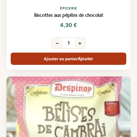
ÉPICERIE
Biscottes aux pépites de chocolat
4,30
€
−
+
Ajouter au panier