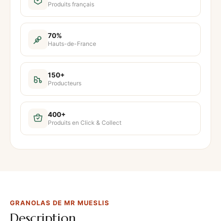
Produits français
i
t
é
70%
Hauts-de-France
d
e
G
150+
Producteurs
r
a
n
400+
Produits en Click & Collect
o
l
a
s
d
e
GRANOLAS DE MR MUESLIS
M
Description
r