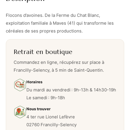
M
u
Flocons d’avoines. De la Ferme du Chat Blanc,
e
exploitation familiale à Maves (41) qui transforme les
s
céréales de ses propres productions.
l
i
Retrait en boutique
s
Commandez en ligne, récupérez sur place à
Francilly-Selency, à 5 min de Saint-Quentin.
Horaires
Du mardi au vendredi : 9h-13h & 14h30-19h
Le samedi : 9h-18h
Nous trouver
4 ter rue Lionel Lefèvre
02760 Francilly-Selency