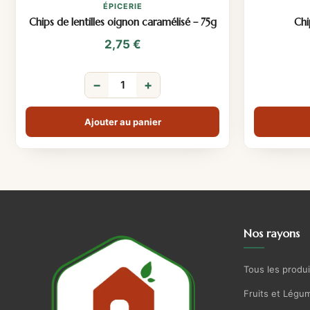
ÉPICERIE
Chips de lentilles oignon caramélisé – 75g
Chi
2,75
€
−
+
Ajouter au panier
Nos rayons
Tous les produi
Fruits et Légu