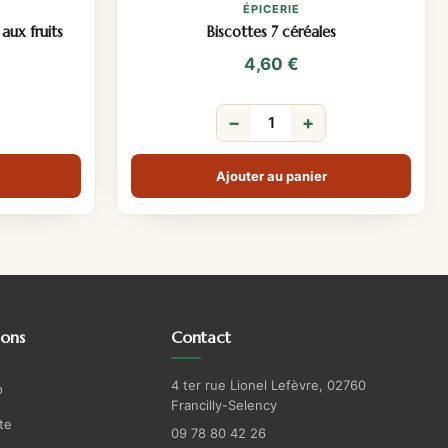
ÉPICERIE
aux fruits
Biscottes 7 céréales
4,60
€
−
+
Ajouter au panier
ions
Contact
4 ter rue Lionel Lefèvre, 02760
o
Francilly-Selency
te
09 78 80 42 26