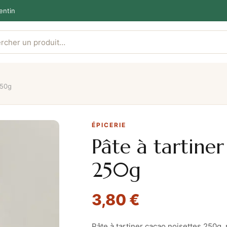
entin
250g
ÉPICERIE
Pâte à tartiner
250g
3,80
€
Pâte à tartiner cacao noisettes 250g,