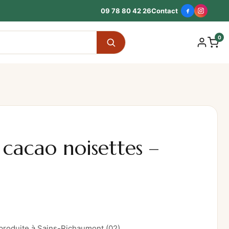
09 78 80 42 26
Contact
0
 cacao noisettes –
 produite à Sains-Richaumont (02)