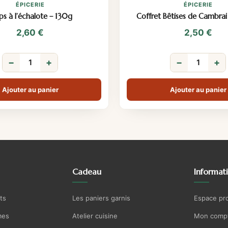
ÉPICERIE
ÉPICERIE
ps à l’échalote – 130g
Coffret Bêtises de Cambrai 
2,60
€
2,50
€
−
+
−
+
Ajouter au panier
Ajouter au panier
Cadeau
Informat
ts
Les paniers garnis
Espace pr
mes
Atelier cuisine
Mon comp