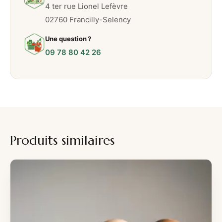
–
4 ter rue Lionel Lefèvre
1
02760 Francilly-Selency
p
Une question ?
e
09 78 80 42 26
r
s
o
n
n
e
Produits similaires