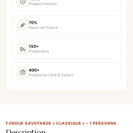
Produits français
i
t
é
70%
Hauts-de-France
d
e
F
150+
Producteurs
o
n
d
400+
Produits en Click & Collect
u
e
s
a
v
o
FONDUE SAVOYARDE « CLASSIQUE » – 1 PERSONNE
y
Description