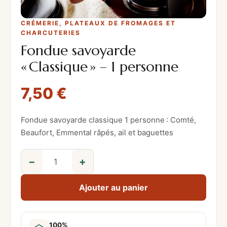
CRÉMERIE
, 
PLATEAUX DE FROMAGES ET
CHARCUTERIES
Fondue savoyarde
« Classique » – 1 personne
7,50
€
Fondue savoyarde classique 1 personne : Comté,
Beaufort, Emmental râpés, ail et baguettes
−
+
q
u
Ajouter au panier
a
n
t
100%