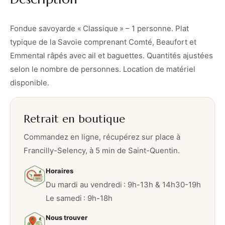
a
r
d
Fondue savoyarde « Classique » – 1 personne. Plat
e
typique de la Savoie comprenant Comté, Beaufort et
«
Emmental râpés avec ail et baguettes. Quantités ajustées
selon le nombre de personnes. Location de matériel
C
disponible.
l
a
Retrait en boutique
s
s
Commandez en ligne, récupérez sur place à
i
Francilly-Selency, à 5 min de Saint-Quentin.
q
Horaires
u
Du mardi au vendredi : 9h-13h & 14h30-19h
e
Le samedi : 9h-18h
»
Nous trouver