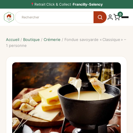
Aller
Retrait Click & Collect ·
Francilly-Selency
au
0
contenu
Accueil
/
Boutique
/
Crémerie
/ Fondue savoyarde « Classique » –
1 personne