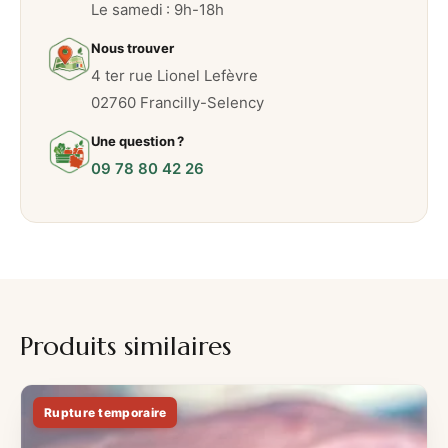
Le samedi : 9h-18h
1
p
Nous trouver
e
4 ter rue Lionel Lefèvre
r
02760 Francilly-Selency
s
Une question ?
o
09 78 80 42 26
n
n
e
Produits similaires