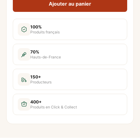
Ajouter au panier
a
n
t
100%
Produits français
i
t
é
70%
Hauts-de-France
d
e
P
150+
Producteurs
l
a
t
400+
Produits en Click & Collect
e
a
u
C