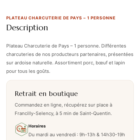
h
a
PLATEAU CHARCUTERIE DE PAYS – 1 PERSONNE
r
Description
c
u
t
Plateau Charcuterie de Pays – 1 personne. Différentes
e
charcuteries de nos producteurs partenaires, présentées
r
sur ardoise naturelle. Assortiment porc, bœuf et lapin
i
pour tous les goûts.
e
d
Retrait en boutique
e
P
Commandez en ligne, récupérez sur place à
a
Francilly-Selency, à 5 min de Saint-Quentin.
y
Horaires
s
Du mardi au vendredi : 9h-13h & 14h30-19h
–