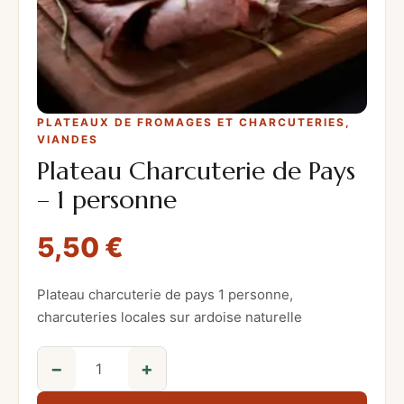
PLATEAUX DE FROMAGES ET CHARCUTERIES
, 
VIANDES
Plateau Charcuterie de Pays
– 1 personne
5,50
€
Plateau charcuterie de pays 1 personne,
charcuteries locales sur ardoise naturelle
−
+
q
u