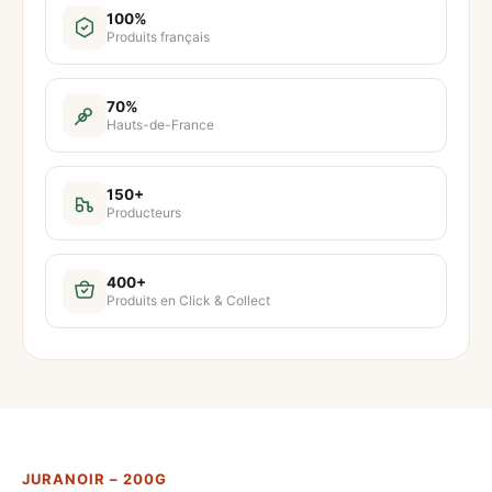
t
100%
Produits français
i
t
é
70%
Hauts-de-France
d
e
J
150+
Producteurs
u
r
a
400+
Produits en Click & Collect
n
o
i
r
–
2
JURANOIR – 200G
0