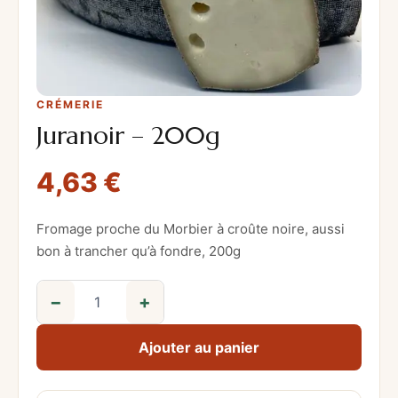
CRÉMERIE
Juranoir – 200g
4,63
€
Fromage proche du Morbier à croûte noire, aussi
bon à trancher qu’à fondre, 200g
−
+
q
u
Ajouter au panier
a
n