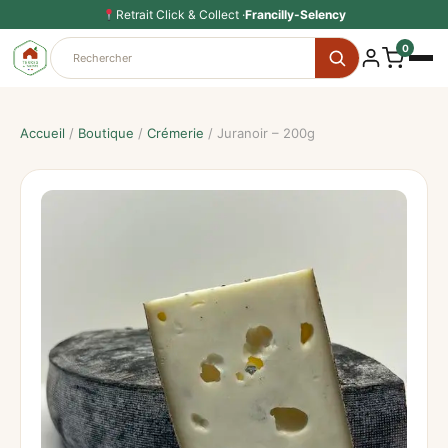
Aller
Retrait Click & Collect ·
Francilly-Selency
au
0
contenu
Accueil
/
Boutique
/
Crémerie
/ Juranoir – 200g