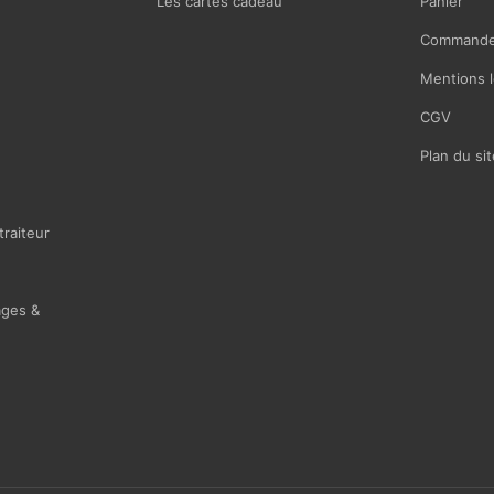
Les cartes cadeau
Panier
Commande
Mentions l
CGV
Plan du sit
traiteur
ages &