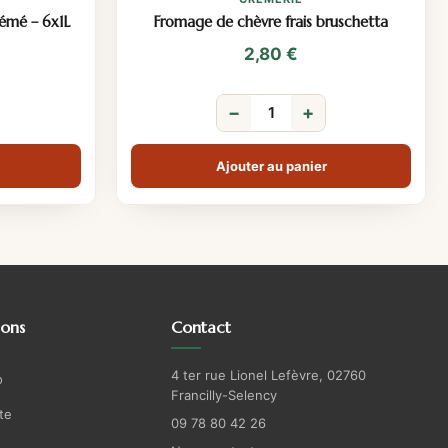
rémé – 6x1L
Fromage de chèvre frais bruschetta
2,80
€
−
+
Ajouter au panier
ions
Contact
4 ter rue Lionel Lefèvre, 02760
o
Francilly-Selency
te
09 78 80 42 26