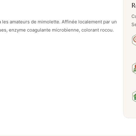
t
R
t
Co
e
a les amateurs de mimolette. Affinée localement par un
Se
1
tiques, enzyme coagulante microbienne, colorant rocou.
8
m
o
i
s
–
2
0
0
g