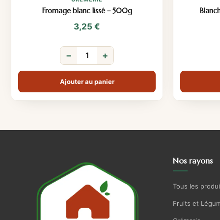
Fromage blanc lissé – 500g
Blanc
3,25
€
−
+
Ajouter au panier
Nos rayons
Tous les produi
Fruits et Légu