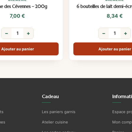
he des Cévennes – 200g
6 bouteilles de lait demi-éc
7,00
€
8,34
€
−
+
−
+
Ajouter au panier
Ajouter au panier
Cadeau
Informat
ts
Les paniers garnis
Espace pr
mes
Atelier cuisine
Mon comp