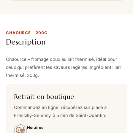
c
e
–
2
CHAOURCE – 200G
0
Description
0
g
Chaource – fromage doux au lait thermisé, idéal pour
ceux qui préfèrent les saveurs légères. Ingrédient : lait
thermisé. 200g.
Retrait en boutique
Commandez en ligne, récupérez sur place à
Francilly-Selency, à 5 min de Saint-Quentin.
Horaires