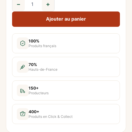
−
+
q
u
Ajouter au panier
a
n
t
100%
Produits français
i
t
é
70%
Hauts-de-France
d
e
C
150+
Producteurs
h
a
o
400+
Produits en Click & Collect
u
r