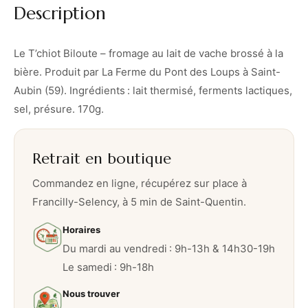
Description
l
o
u
Le T’chiot Biloute – fromage au lait de vache brossé à la
t
bière. Produit par La Ferme du Pont des Loups à Saint-
e
Aubin (59). Ingrédients : lait thermisé, ferments lactiques,
–
sel, présure. 170g.
1
7
Retrait en boutique
0
g
Commandez en ligne, récupérez sur place à
Francilly-Selency, à 5 min de Saint-Quentin.
Horaires
Du mardi au vendredi : 9h-13h & 14h30-19h
Le samedi : 9h-18h
Nous trouver