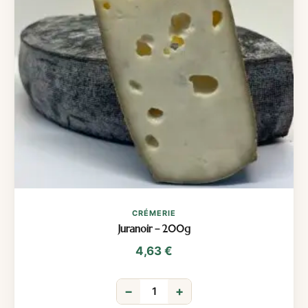
CRÉMERIE
Juranoir – 200g
4,63
€
−
+