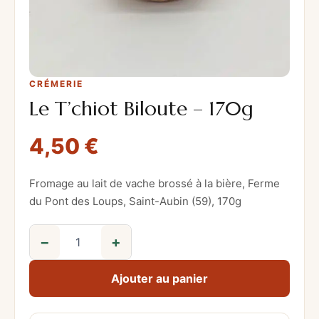
CRÉMERIE
Le T’chiot Biloute – 170g
4,50
€
Fromage au lait de vache brossé à la bière, Ferme
du Pont des Loups, Saint-Aubin (59), 170g
−
+
q
u
Ajouter au panier
a
n