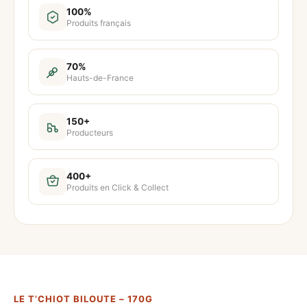
t
100%
Produits français
i
t
é
70%
Hauts-de-France
d
e
L
150+
Producteurs
e
T
'
400+
Produits en Click & Collect
c
h
i
o
t
B
LE T’CHIOT BILOUTE – 170G
i