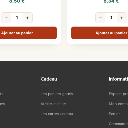
8,50
€
8,34
€
−
+
−
+
Ajouter au panier
Ajouter au panier
Cadeau
Informat
ts
Les paniers garnis
Espace pr
mes
Atelier cuisine
Mon comp
Les cartes cadeau
Panier
Commande