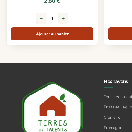
2,80
€
−
+
Ajouter au panier
Nos rayons
Tous les produi
Fruits et Légu
Crémerie
Fromagerie