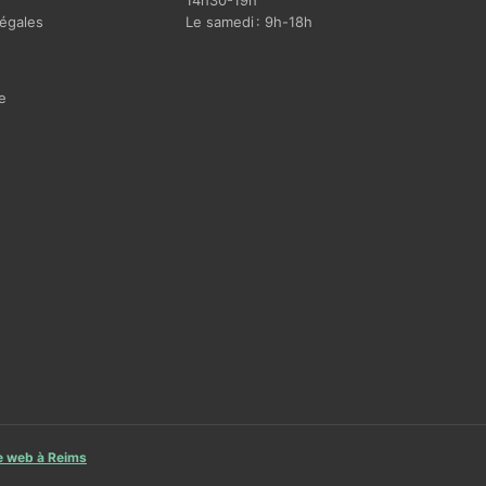
14h30-19h
égales
Le samedi : 9h-18h
e
te web à Reims