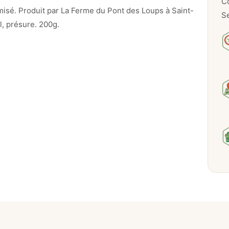
Co
n
misé. Produit par La Ferme du Pont des Loups à Saint-
Se
f
el, présure. 200g.
a
i
t
–
2
0
0
g