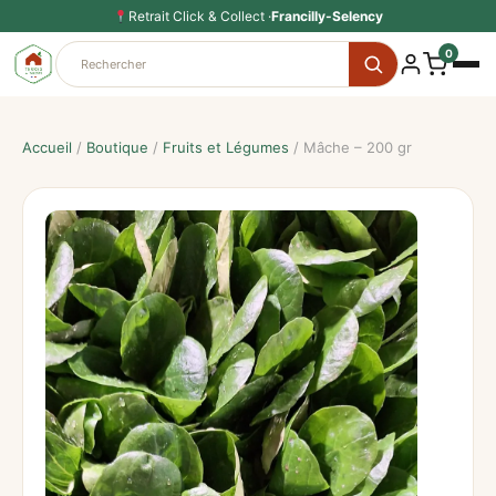
Aller
Retrait Click & Collect ·
Francilly-Selency
au
0
contenu
Accueil
/
Boutique
/
Fruits et Légumes
/ Mâche – 200 gr