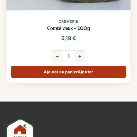
CRÉMERIE
Comté vieux – 200g
5,19
€
−
+
Ajouter au panier