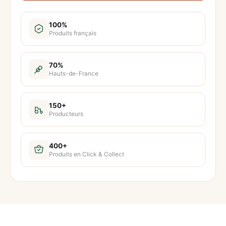
n
t
100%
Produits français
i
t
é
70%
Hauts-de-France
d
e
M
150+
Producteurs
a
r
o
400+
Produits en Click & Collect
i
l
l
e
s