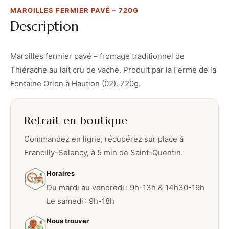
f
MAROILLES FERMIER PAVÉ – 720G
e
Description
r
m
i
Maroilles fermier pavé – fromage traditionnel de
e
Thiérache au lait cru de vache. Produit par la Ferme de la
r
Fontaine Orion à Haution (02). 720g.
p
a
Retrait en boutique
v
é
Commandez en ligne, récupérez sur place à
–
Francilly-Selency, à 5 min de Saint-Quentin.
7
Horaires
2
Du mardi au vendredi : 9h-13h & 14h30-19h
0
Le samedi : 9h-18h
g
Nous trouver