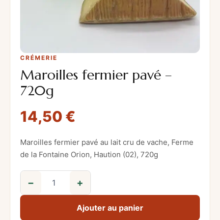
CRÉMERIE
Maroilles fermier pavé –
720g
14,50
€
Maroilles fermier pavé au lait cru de vache, Ferme
de la Fontaine Orion, Haution (02), 720g
−
+
q
u
Ajouter au panier
a