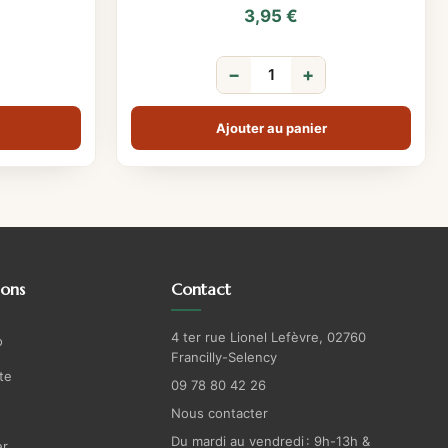
3,95
€
−
+
Ajouter au panier
ions
Contact
4 ter rue Lionel Lefèvre, 02760
o
Francilly-Selency
te
09 78 80 42 26
Nous contacter
Du mardi au vendredi : 9h-13h &
r