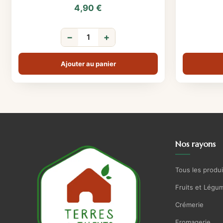
4,90
€
−
+
Ajouter au panier
Nos rayons
Tous les produi
Fruits et Légu
Crémerie
Fromagerie