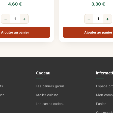
4,60
€
3,30
€
−
+
−
+
Ajouter au panier
Ajouter au panier
Cadeau
Informat
ts
Les paniers garnis
Espace pr
mes
Atelier cuisine
Mon comp
Les cartes cadeau
Panier
Commande