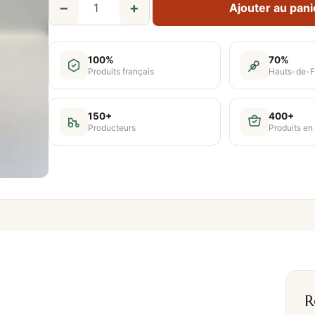
−
+
Ajouter au pani
q
u
a
100%
70%
n
Produits français
Hauts-de-F
t
i
150+
400+
Producteurs
Produits en
t
é
d
e
M
i
e
l
d
R
e