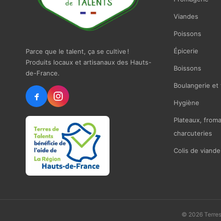
Viandes
Poissons
Épicerie
Parce que le talent, ça se cultive !
Produits locaux et artisanaux des Hauts-
Boissons
de-France.
Boulangerie et 
Hygiène
Plateaux, from
charcuteries
Colis de viande
© 2026 Terres 