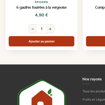
ÉPICERIE
6 gaufres fourrées à la vergeoise
Comp
4,90
€
−
+
Ajouter au panier
Nos rayons
Tous les produi
Fruits et Légu