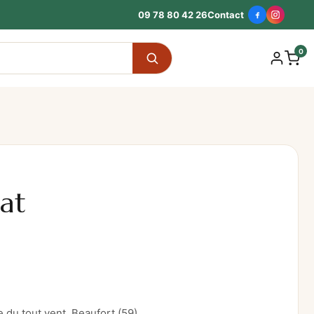
09 78 80 42 26
Contact
0
at
 du tout vent, Beaufort (59)