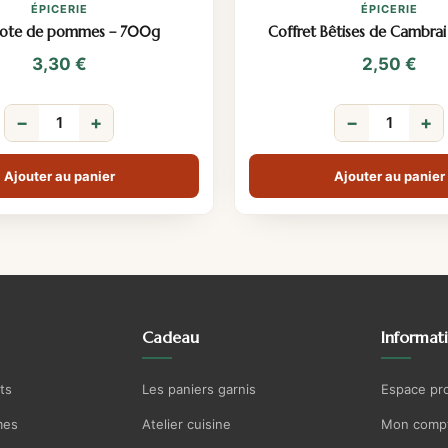
ÉPICERIE
ÉPICERIE
ote de pommes – 700g
Coffret Bêtises de Cambrai 
3,30
€
2,50
€
−
+
−
+
Ajouter au panier
Ajouter au panier
Cadeau
Informat
ts
Les paniers garnis
Espace pr
mes
Atelier cuisine
Mon comp