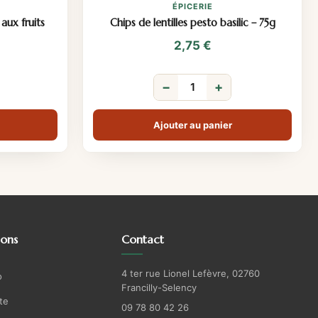
ÉPICERIE
aux fruits
Chips de lentilles pesto basilic – 75g
2,75
€
−
+
Ajouter au panier
ions
Contact
4 ter rue Lionel Lefèvre, 02760
o
Francilly-Selency
te
09 78 80 42 26