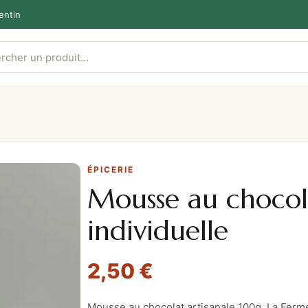
entin
ÉPICERIE
Mousse au chocol
individuelle
2,50
€
Mousse au chocolat artisanale 100g, La Ferme