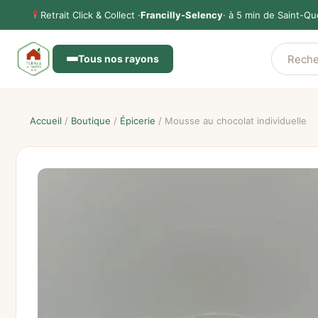
Aller
Retrait Click & Collect ·
Francilly-Selency
· à 5 min de Saint-Qu
au
contenu
Tous nos rayons
Accueil
/
Boutique
/
Épicerie
/ Mousse au chocolat individuelle