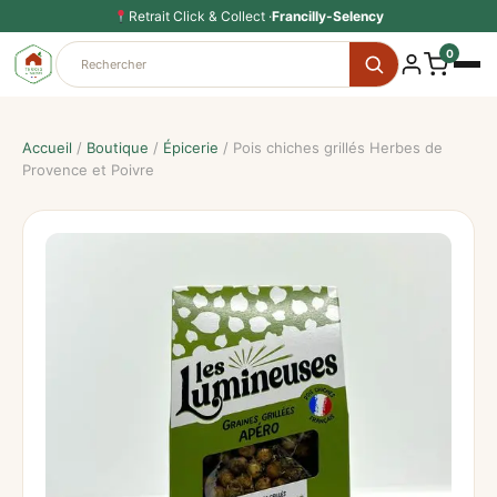
Aller
Retrait Click & Collect ·
Francilly-Selency
au
0
contenu
Accueil
/
Boutique
/
Épicerie
/ Pois chiches grillés Herbes de
Provence et Poivre