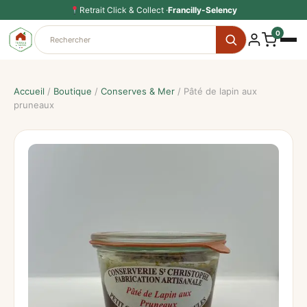
Aller
Retrait Click & Collect ·
Francilly-Selency
au
0
contenu
Accueil
/
Boutique
/
Conserves & Mer
/ Pâté de lapin aux
pruneaux