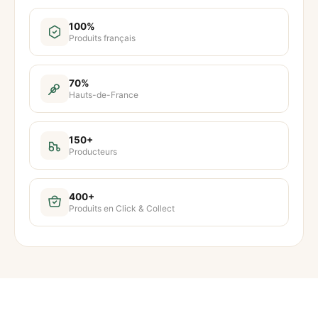
n
t
100%
Produits français
i
t
é
70%
Hauts-de-France
d
e
P
150+
Producteurs
â
t
é
400+
Produits en Click & Collect
d
e
l
a
p
i