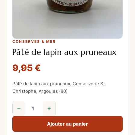
CONSERVES & MER
Pâté de lapin aux pruneaux
9,95
€
Pâté de lapin aux pruneaux, Conserverie St
Christophe, Argoules (80)
−
+
q
u
Ajouter au panier
a