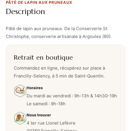
PÂTÉ DE LAPIN AUX PRUNEAUX
n
Description
a
u
x
Pâté de lapin aux pruneaux. De la Conserverie St
p
Christophe, conserverie artisanale à Argoules (80).
r
u
Retrait en boutique
n
e
Commandez en ligne, récupérez sur place à
a
Francilly-Selency, à 5 min de Saint-Quentin.
u
Horaires
x
Du mardi au vendredi : 9h-13h & 14h30-19h
Le samedi : 9h-18h
Nous trouver
4 ter rue Lionel Lefèvre
02760 Francilly-Selency