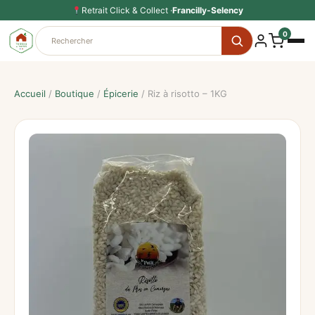
Aller
Retrait Click & Collect ·
Francilly-Selency
au
0
contenu
Accueil
/
Boutique
/
Épicerie
/ Riz à risotto – 1KG