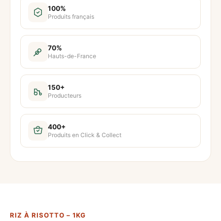
t
100%
Produits français
i
t
é
70%
Hauts-de-France
d
e
R
150+
Producteurs
i
z
à
400+
Produits en Click & Collect
r
i
s
o
t
t
RIZ À RISOTTO – 1KG
o