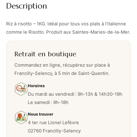
Description
–
1
K
Riz à risotto – 1KG. Idéal pour tous vos plats à l’italienne
G
comme le Risotto. Produit aux Saintes-Maries-de-la-Mer.
Retrait en boutique
Commandez en ligne, récupérez sur place à
Francilly-Selency, à 5 min de Saint-Quentin.
Horaires
Du mardi au vendredi : 9h-13h & 14h30-19h
Le samedi : 9h-18h
Nous trouver
4 ter rue Lionel Lefèvre
02760 Francilly-Selency