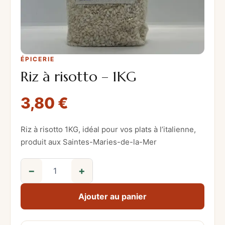
ÉPICERIE
Riz à risotto – 1KG
3,80
€
Riz à risotto 1KG, idéal pour vos plats à l’italienne,
produit aux Saintes-Maries-de-la-Mer
−
+
q
u
Ajouter au panier
a
n