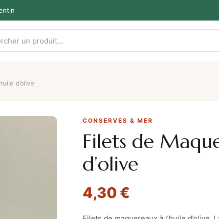
entin
uile d’olive
CONSERVES & MER
Filets de Maque
d’olive
4,30
€
Filets de maquereaux à l’huile d’olive