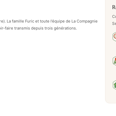
R
s
d
Co
e
re). La famille Furic et toute l’équipe de La Compagnie
Se
M
ir-faire transmis depuis trois générations.
a
q
u
e
r
e
a
u
x
à
l
'