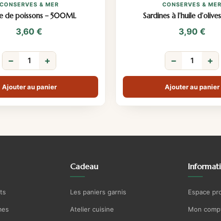
CONSERVES & MER
CONSERVES & ME
e de poissons – 500ML
Sardines à l’huile d’olives
3,60
€
3,90
€
−
+
−
+
Ajouter au panier
Ajouter au panier
Cadeau
Informat
ts
Les paniers garnis
Espace pr
mes
Atelier cuisine
Mon comp