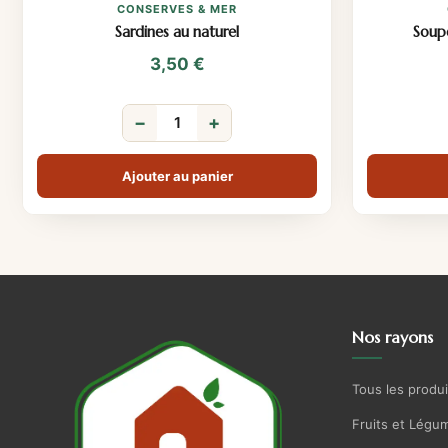
CONSERVES & MER
Sardines au naturel
Soup
3,50
€
−
+
Ajouter au panier
Nos rayons
Tous les produi
Fruits et Légu