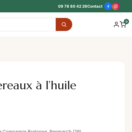
09 78 80 42 26
Contact
0
reaux à l’huile
, La Compagnie Bretonne, Penmarc’h (29)