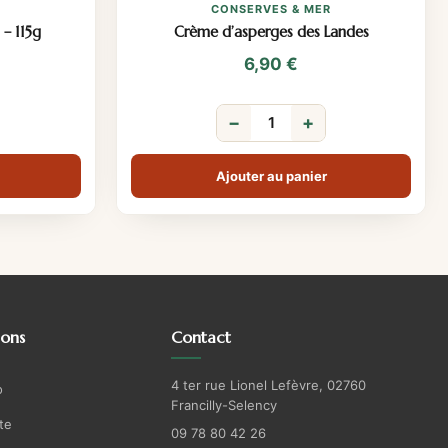
R
CONSERVES & MER
 – 115g
Crème d’asperges des Landes
6,90
€
−
+
Ajouter au panier
ions
Contact
4 ter rue Lionel Lefèvre, 02760
o
Francilly-Selency
te
09 78 80 42 26