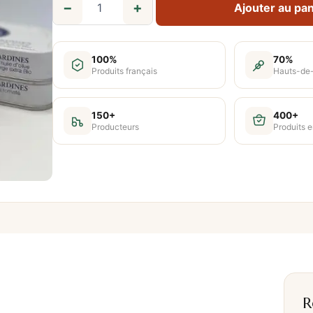
−
+
Ajouter au pan
q
u
a
100%
70%
n
Produits français
Hauts-de
t
i
150+
400+
Producteurs
Produits e
t
é
d
e
S
a
r
d
i
n
R