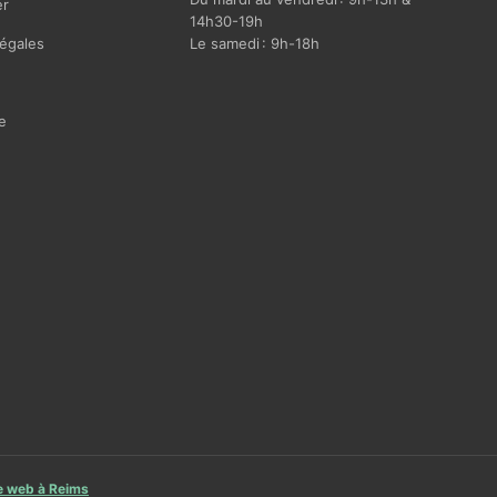
r
14h30-19h
égales
Le samedi : 9h-18h
e
te web à Reims