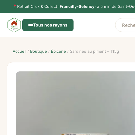
Aller
Retrait Click & Collect ·
Francilly-Selency
· à 5 min de Saint-Qu
au
contenu
Tous nos rayons
Accueil
/
Boutique
/
Épicerie
/ Sardines au piment – 115g