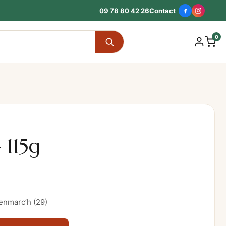
09 78 80 42 26
Contact
0
 115g
enmarc’h (29)