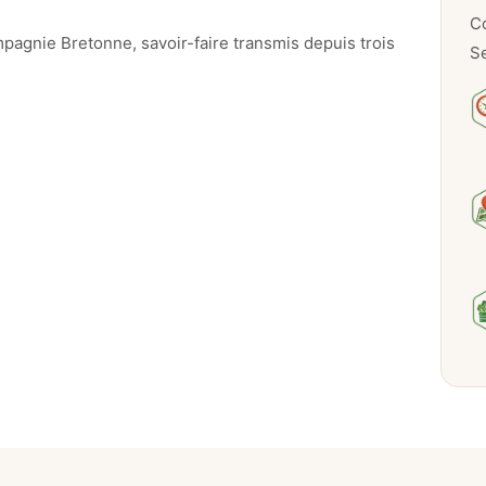
e
Co
s
pagnie Bretonne, savoir-faire transmis depuis trois
Se
a
u
p
i
m
e
n
t
–
1
1
5
g