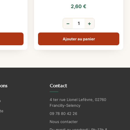
2,60
€
−
+
Ajouter au panier
ions
Contact
4 ter rue Lionel Lefèvre, 02760
o
Francilly-Selency
te
09 78 80 42 26
Nous contacter
Du mardi au vendredi : 9h-13h &