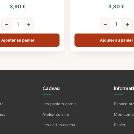
3,90
€
3,30
€
−
+
−
+
Ajouter au panier
Ajouter au panier
Cadeau
Informat
ts
Les paniers garnis
Espace pr
mes
Atelier cuisine
Mon comp
Les cartes cadeau
Panier