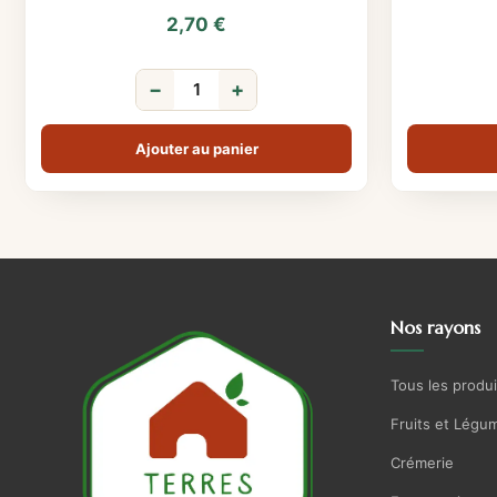
2,70
€
−
+
Ajouter au panier
Nos rayons
Tous les produi
Fruits et Légu
Crémerie